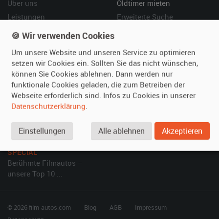
Über uns
Oldtimer mieten
Leistungen
Erweiterte Suche
Referenzen
Fragen für Mieter
🍪 Wir verwenden Cookies
Kundenmeinungen
Service
Um unsere Website und unseren Service zu optimieren
setzen wir Cookies ein. Sollten Sie das nicht wünschen,
Vermieten
Hilfe
können Sie Cookies ablehnen. Dann werden nur
funktionale Cookies geladen, die zum Betreiben der
Oldtimer anmelden
Häufige Fragen (FAQ)
Webseite erforderlich sind. Infos zu Cookies in unserer
Fotos senden
So funktioniert's
Datenschutzerklärung
.
Fragen für Vermieter
Kontakt
Inserat verwalten
Einstellungen
Alle ablehnen
Akzeptieren
SPECIAL
Berühmte Filmautos –
unsere Top 10 ...
© 2026 film-autos.com
Blog
AGB
Impressum