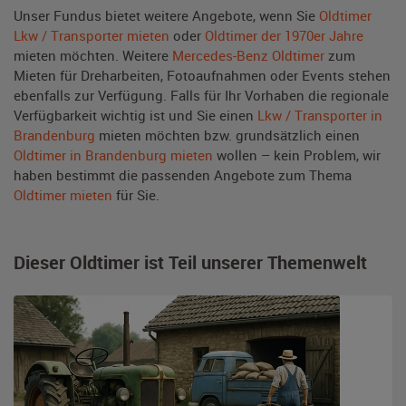
Unser Fundus bietet weitere Angebote, wenn Sie
Oldtimer
Lkw / Transporter mieten
oder
Oldtimer der 1970er Jahre
mieten möchten. Weitere
Mercedes-Benz Oldtimer
zum
Mieten für Dreharbeiten, Fotoaufnahmen oder Events stehen
ebenfalls zur Verfügung. Falls für Ihr Vorhaben die regionale
Verfügbarkeit wichtig ist und Sie einen
Lkw / Transporter in
Brandenburg
mieten möchten bzw. grundsätzlich einen
Oldtimer in Brandenburg mieten
wollen – kein Problem, wir
haben bestimmt die passenden Angebote zum Thema
Oldtimer mieten
für Sie.
Dieser Oldtimer ist Teil unserer Themenwelt