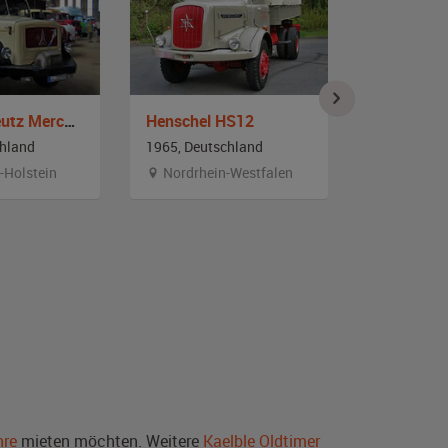
Magirus-Deutz Mercur 120
Henschel HS12
chland
1965, Deutschland
1963, Deut
-Holstein
Nordrhein-Westfalen
Hessen
hre
mieten möchten. Weitere
Kaelble Oldtimer