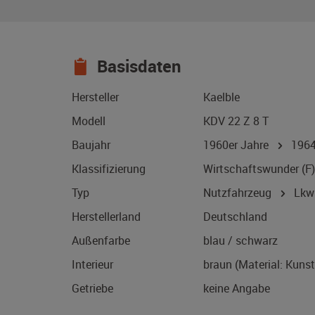
Basisdaten
Hersteller
Kaelble
Modell
KDV 22 Z 8 T
Baujahr
1960er Jahre
196
Klassifizierung
Wirtschaftswunder (F)
Typ
Nutzfahrzeug
Lkw 
Herstellerland
Deutschland
Außenfarbe
blau / schwarz
Interieur
braun (Material: Kunst
Getriebe
keine Angabe