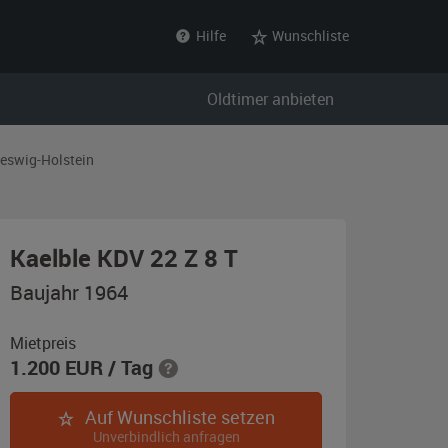
Hilfe
Wunschliste
Oldtimer anbieten
eswig-Holstein
,
Kaelble KDV 22 Z 8 T
Baujahr
Baujahr 1964
1964,
blau
Mietpreis
1.200
EUR
/ Tag
/
schwarz
Auf Wunschliste setzen
Unverbindlich anfragen