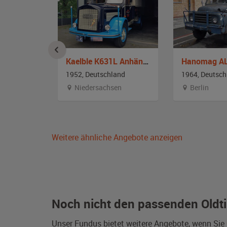
he
Kaelble K631L Anhängergespann
Hanomag A
and
1952, Deutschland
1964, Deutsch
emberg
Niedersachsen
Berlin
Weitere ähnliche Angebote anzeigen
Noch nicht den passenden Oldt
Unser Fundus bietet weitere Angebote, wenn Sie