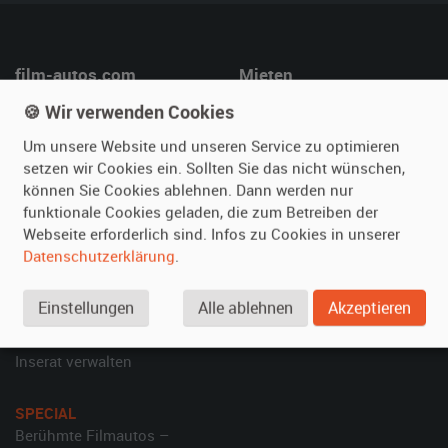
film-autos.com
Mieten
Über uns
Oldtimer mieten
🍪 Wir verwenden Cookies
Leistungen
Erweiterte Suche
Um unsere Website und unseren Service zu optimieren
Referenzen
Fragen für Mieter
setzen wir Cookies ein. Sollten Sie das nicht wünschen,
können Sie Cookies ablehnen. Dann werden nur
Kundenmeinungen
Service
funktionale Cookies geladen, die zum Betreiben der
Webseite erforderlich sind. Infos zu Cookies in unserer
Vermieten
Hilfe
Datenschutzerklärung
.
Oldtimer anmelden
Häufige Fragen (FAQ)
Fotos senden
So funktioniert's
Einstellungen
Alle ablehnen
Akzeptieren
Fragen für Vermieter
Kontakt
Inserat verwalten
SPECIAL
Berühmte Filmautos –