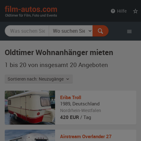
film-
Hilfe
autos.com
Oldtimer Wohnanhänger mieten
1 bis 20 von insgesamt 20
Angeboten
Sortieren nach: Neuzugänge
Eriba
Troll
1989
,
Deutschland
Nordrhein-Westfalen
420
EUR
/ Tag
Airstream
Overlander 27