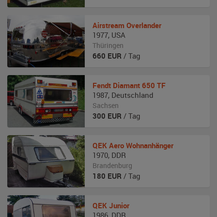
Airstream
Overlander
1977
,
USA
Thüringen
660
EUR
/ Tag
Fendt
Diamant 650 TF
1987
,
Deutschland
Sachsen
300
EUR
/ Tag
QEK
Aero Wohnanhänger
1970
,
DDR
Brandenburg
180
EUR
/ Tag
QEK
Junior
1986
,
DDR