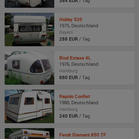
384
EUR
/ Tag
Hobby
520
1975
,
Deutschland
Bayern
288
EUR
/ Tag
Biod
Extase 4L
1976
,
Deutschland
Hamburg
660
EUR
/ Tag
Rapido
Confort
1980
,
Deutschland
Hamburg
240
EUR
/ Tag
Fendt
Diamant 650 TF