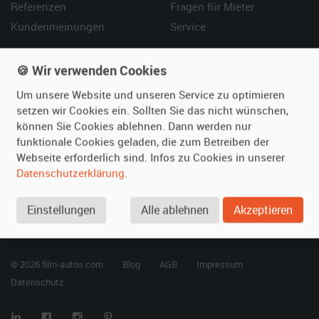
Referenzen
Fragen für Mieter
Kundenmeinungen
Service
Vermieten
Hilfe
🍪 Wir verwenden Cookies
Oldtimer anmelden
Häufige Fragen (FAQ)
Um unsere Website und unseren Service zu optimieren
Fotos senden
So funktioniert's
setzen wir Cookies ein. Sollten Sie das nicht wünschen,
können Sie Cookies ablehnen. Dann werden nur
Fragen für Vermieter
Kontakt
funktionale Cookies geladen, die zum Betreiben der
Inserat verwalten
Webseite erforderlich sind. Infos zu Cookies in unserer
Datenschutzerklärung
.
SPECIAL
Berühmte Filmautos –
Einstellungen
Alle ablehnen
Akzeptieren
unsere Top 10 ...
© 2026 film-autos.com
Blog
AGB
Impressum
Datenschutz