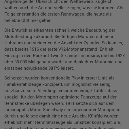
Angehörige der Oberschicht den Wettbewerb. Zugleich
wollten auch die Autohersteller zeigen, was sie konnten. Als
Folge entstanden die ersten Rennwagen, die heute als
beliebte Oldtimer gelten.
Die Entwickler erkannten schnell, welche Bedeutung der
Motorleistung zukommt. Sie fertigen Motoren mit mehr
Hubraum und steigerten die Anzahl der Zylinder. So kam es,
dass bereits 1916 der erste V12-Motor entstand. Er hielt
Einzug in den Packard Twin Six, eine Limousine, die bis 1923
über 30.000 Mal gebaut wurde und dank ihrer Motorisierung
einst beeindruckende 88 PS leistet.
Seinerzeit wurden konventionelle Pkw in erster Linie als
Familienfahrzeuge konzipiert, um möglichst vielseitig
nutzbar zu sein. Allerdings erkannten einige Tüftler, dass
speziell für den Motorsport optimierte Fahrzeuge auf der
Rennstrecke überlegen waren. 1911 setzte sich auf dem
Indianapolis Motor Speedway ein sogenannter Monoposto
durch und leitete damit eine neue Ära ein. Künftig wurden
erheblich mehr Rennfahrzeuge als Einsitzer konzipiert, u.a.
weil sie leichter sind und eine verbesserte Aerodynamik