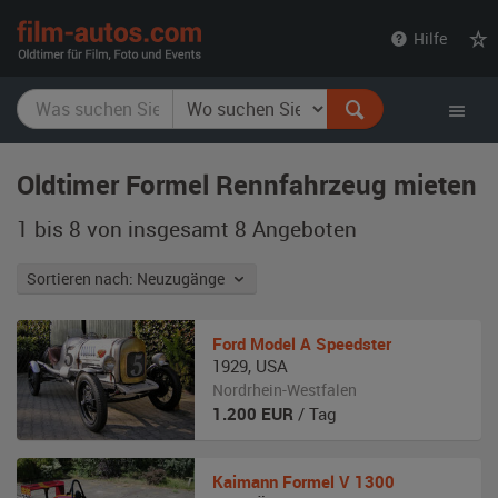
film-
Hilfe
autos.com
Oldtimer Formel Rennfahrzeug mieten
1 bis 8 von insgesamt 8
Angeboten
Sortieren nach: Neuzugänge
Ford
Model A Speedster
1929
,
USA
Nordrhein-Westfalen
1.200
EUR
/ Tag
Kaimann
Formel V 1300