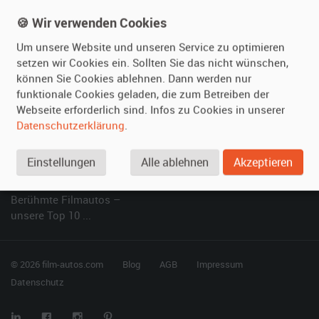
Referenzen
Fragen für Mieter
🍪 Wir verwenden Cookies
Kundenmeinungen
Service
Um unsere Website und unseren Service zu optimieren
Vermieten
Hilfe
setzen wir Cookies ein. Sollten Sie das nicht wünschen,
können Sie Cookies ablehnen. Dann werden nur
Oldtimer anmelden
Häufige Fragen (FAQ)
funktionale Cookies geladen, die zum Betreiben der
Fotos senden
So funktioniert's
Webseite erforderlich sind. Infos zu Cookies in unserer
Datenschutzerklärung
.
Fragen für Vermieter
Kontakt
Inserat verwalten
Einstellungen
Alle ablehnen
Akzeptieren
SPECIAL
Berühmte Filmautos –
unsere Top 10 ...
© 2026 film-autos.com
Blog
AGB
Impressum
Datenschutz