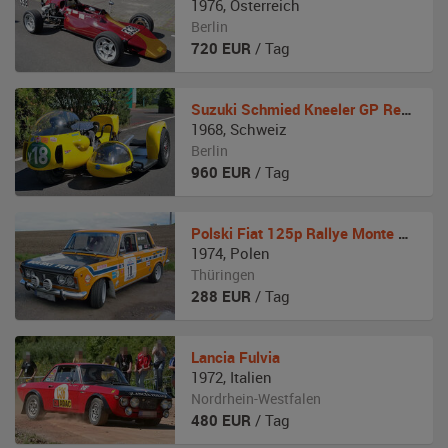
1976
,
Österreich
Berlin
720
EUR
/ Tag
Suzuki
Schmied Kneeler GP Renngespann
1968
,
Schweiz
Berlin
960
EUR
/ Tag
Polski Fiat
125p Rallye Monte Carlo
1974
,
Polen
Thüringen
288
EUR
/ Tag
Lancia
Fulvia
1972
,
Italien
Nordrhein-Westfalen
480
EUR
/ Tag