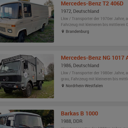
Mercedes-Benz
T2 406D
1972
,
Deutschland
Lkw / Transporter der 1970er Jahre,
a
Fahrzeug
mit kleineren bis mittlere
Brandenburg
Mercedes-Benz
NG 1017 A
1986
,
Deutschland
Lkw / Transporter der 1980er Jahre,
a
grau
, Fahrzeug
mit kleineren bis mit
Nordrhein-Westfalen
Barkas
B 1000
1988
,
DDR