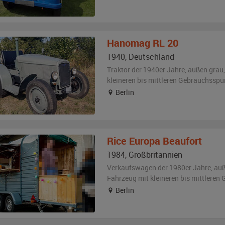
Hanomag
RL 20
1940
,
Deutschland
Traktor der 1940er Jahre,
außen
grau
kleineren bis mittleren Gebrauchsspu
Berlin
Rice Europa
Beaufort
1984
,
Großbritannien
Verkaufswagen der 1980er Jahre,
au
Fahrzeug
mit kleineren bis mittlere
Berlin