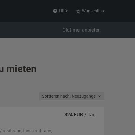
Hilfe
Wunschliste
Oldtimer anbieten
u mieten
Sortieren nach: Neuzugänge
324
EUR
/ Tag
/ rostbraun
,
innen rotbraun
,