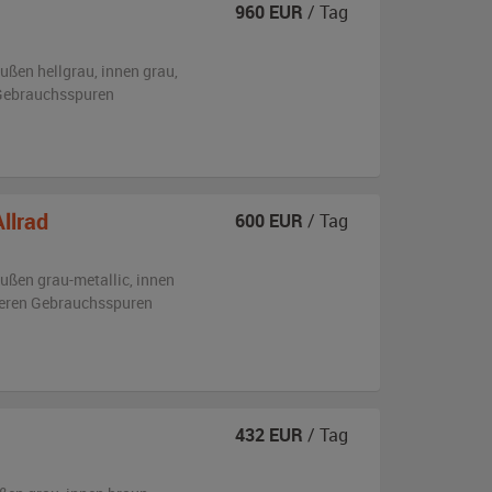
960
EUR
/ Tag
ußen
hellgrau
,
innen grau
,
n Gebrauchsspuren
llrad
600
EUR
/ Tag
ußen
grau-metallic
,
innen
tleren Gebrauchsspuren
432
EUR
/ Tag