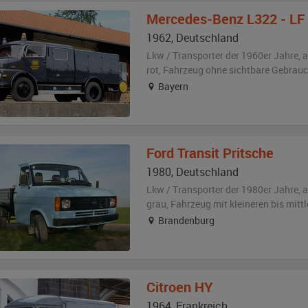
Mercedes-Benz
L322 - LF
1962
,
Deutschland
Lkw / Transporter der 1960er Jahre,
a
rot
, Fahrzeug
ohne sichtbare Gebrau
Bayern
Ford
Transit Pritsche
1980
,
Deutschland
Lkw / Transporter der 1980er Jahre,
a
grau
, Fahrzeug
mit kleineren bis mit
Brandenburg
Citroen
HY
1964
,
Frankreich