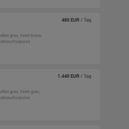
480
EUR
/ Tag
ußen
grau
,
innen braun
,
n Gebrauchsspuren
1.440
EUR
/ Tag
ußen
grau
,
innen grau
,
n Gebrauchsspuren