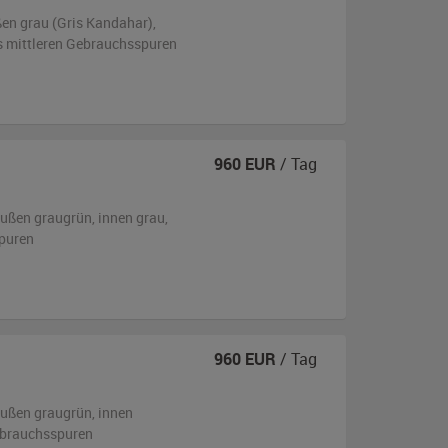
ßen
grau (Gris Kandahar)
,
is mittleren Gebrauchsspuren
960
EUR
/ Tag
ußen
graugrün
,
innen grau
,
puren
960
EUR
/ Tag
ußen
graugrün
,
innen
ebrauchsspuren