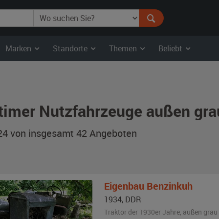
Marken
Standorte
Themen
Beliebt
timer Nutzfahrzeuge außen gra
 24 von insgesamt 42
Angeboten
Eigenbau
Benzinkuh
1934
,
DDR
Traktor der 1930er Jahre,
außen
grau 