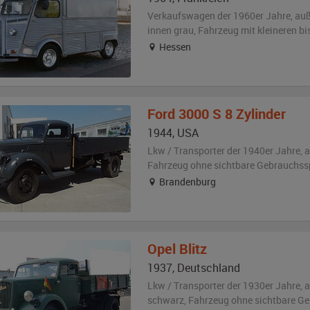
Verkaufswagen der 1960er Jahre,
au
innen grau
, Fahrzeug
mit kleineren b
Hessen
Ford
3000 S 8 Zylinder
1944
,
USA
Lkw / Transporter der 1940er Jahre,
a
Fahrzeug
ohne sichtbare Gebrauchss
Brandenburg
Opel
Blitz
1937
,
Deutschland
Lkw / Transporter der 1930er Jahre,
a
schwarz
, Fahrzeug
ohne sichtbare G