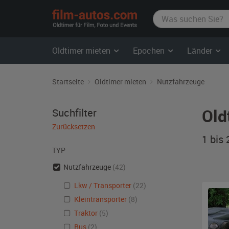
film-
autos.com
Oldtimer mieten
Epochen
Länder
Startseite
Oldtimer mieten
Nutzfahrzeuge
Old
Suchfilter
Zurücksetzen
1 bis
TYP
Nutzfahrzeuge
(42)
Lkw / Transporter
(22)
Kleintransporter
(8)
Traktor
(5)
Bus
(2)