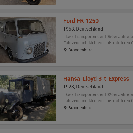
Ford
FK 1250
1958
,
Deutschland
Lkw / Transporter der 1950er Jahre,
a
Fahrzeug
mit kleineren bis mittlere
Brandenburg
Hansa-Lloyd
3-t-Express
1928
,
Deutschland
Lkw / Transporter der 1920er Jahre,
a
Fahrzeug
mit kleineren bis mittlere
Brandenburg