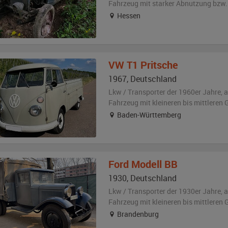
Fahrzeug
mit starker Abnutzung bzw.
Hessen
VW
T1 Pritsche
1967
,
Deutschland
Lkw / Transporter der 1960er Jahre,
a
Fahrzeug
mit kleineren bis mittlere
Baden-Württemberg
Ford
Modell BB
1930
,
Deutschland
Lkw / Transporter der 1930er Jahre,
a
Fahrzeug
mit kleineren bis mittlere
Brandenburg