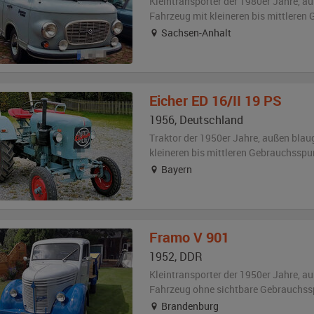
Kleintransporter der 1980er Jahre,
au
Fahrzeug
mit kleineren bis mittlere
Sachsen-Anhalt
Eicher
ED 16/II 19 PS
1956
,
Deutschland
Traktor der 1950er Jahre,
außen
blau
kleineren bis mittleren Gebrauchsspu
Bayern
Framo
V 901
1952
,
DDR
Kleintransporter der 1950er Jahre,
au
Fahrzeug
ohne sichtbare Gebrauchss
Brandenburg