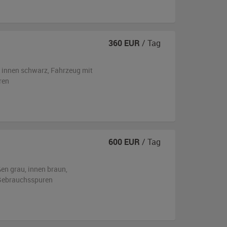
360
EUR
/ Tag
,
innen schwarz
, Fahrzeug
mit
ren
600
EUR
/ Tag
ßen
grau
,
innen braun
,
n Gebrauchsspuren