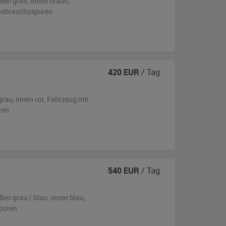
ßen
grau
,
innen braun
,
n Gebrauchsspuren
420
EUR
/ Tag
grau
,
innen rot
, Fahrzeug
mit
ren
540
EUR
/ Tag
ßen
grau / blau
,
innen blau
,
puren