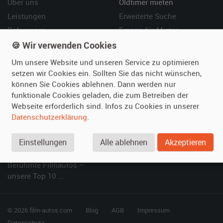
Über uns
Oldtimer mieten
Leistungen
Erweiterte Suche
Referenzen
Fragen für Mieter
Kundenmeinungen
Service
🍪 Wir verwenden Cookies
Um unsere Website und unseren Service zu optimieren
Vermieten
Hilfe
setzen wir Cookies ein. Sollten Sie das nicht wünschen,
können Sie Cookies ablehnen. Dann werden nur
Oldtimer anmelden
Häufige Fragen (FAQ)
funktionale Cookies geladen, die zum Betreiben der
Fotos senden
So funktioniert's
Webseite erforderlich sind. Infos zu Cookies in unserer
Fragen für Vermieter
Kontakt
Datenschutzerklärung
.
Inserat verwalten
Einstellungen
Alle ablehnen
Akzeptieren
SPECIAL
Berühmte Filmautos –
unsere Top 10 ...
© 2026 film-autos.com
Blog
AGB
Impressum
Datenschutz