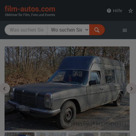
film-
Hilfe
autos.com