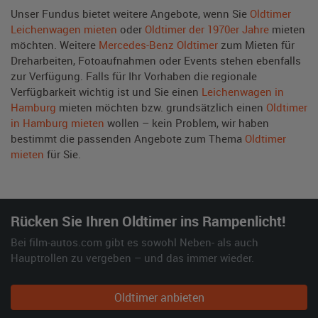
Unser Fundus bietet weitere Angebote, wenn Sie
Oldtimer
Leichenwagen mieten
oder
Oldtimer der 1970er Jahre
mieten
möchten. Weitere
Mercedes-Benz Oldtimer
zum Mieten für
Dreharbeiten, Fotoaufnahmen oder Events stehen ebenfalls
zur Verfügung. Falls für Ihr Vorhaben die regionale
Verfügbarkeit wichtig ist und Sie einen
Leichenwagen in
Hamburg
mieten möchten bzw. grundsätzlich einen
Oldtimer
in Hamburg mieten
wollen – kein Problem, wir haben
bestimmt die passenden Angebote zum Thema
Oldtimer
mieten
für Sie.
Rücken Sie Ihren Oldtimer ins Rampenlicht!
Bei film-autos.com gibt es sowohl Neben- als auch
Hauptrollen zu vergeben – und das immer wieder.
Oldtimer anbieten