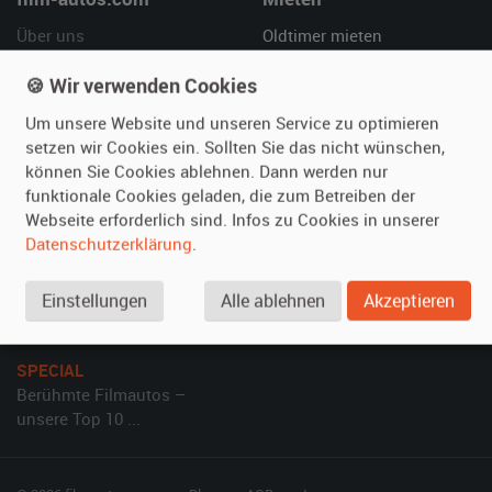
Über uns
Oldtimer mieten
Leistungen
Erweiterte Suche
🍪 Wir verwenden Cookies
Referenzen
Fragen für Mieter
Um unsere Website und unseren Service zu optimieren
Kundenmeinungen
Service
setzen wir Cookies ein. Sollten Sie das nicht wünschen,
können Sie Cookies ablehnen. Dann werden nur
Vermieten
Hilfe
funktionale Cookies geladen, die zum Betreiben der
Webseite erforderlich sind. Infos zu Cookies in unserer
Oldtimer anmelden
Häufige Fragen (FAQ)
Datenschutzerklärung
.
Fotos senden
So funktioniert's
Fragen für Vermieter
Kontakt
Einstellungen
Alle ablehnen
Akzeptieren
Inserat verwalten
SPECIAL
Berühmte Filmautos –
unsere Top 10 ...