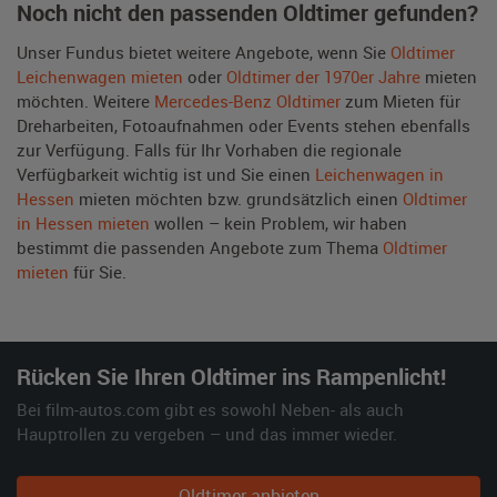
Noch nicht den passenden Oldtimer gefunden?
Unser Fundus bietet weitere Angebote, wenn Sie
Oldtimer
Leichenwagen mieten
oder
Oldtimer der 1970er Jahre
mieten
möchten. Weitere
Mercedes-Benz Oldtimer
zum Mieten für
Dreharbeiten, Fotoaufnahmen oder Events stehen ebenfalls
zur Verfügung. Falls für Ihr Vorhaben die regionale
Verfügbarkeit wichtig ist und Sie einen
Leichenwagen in
Hessen
mieten möchten bzw. grundsätzlich einen
Oldtimer
in Hessen mieten
wollen – kein Problem, wir haben
bestimmt die passenden Angebote zum Thema
Oldtimer
mieten
für Sie.
Rücken Sie Ihren Oldtimer ins Rampenlicht!
Bei film-autos.com gibt es sowohl Neben- als auch
Hauptrollen zu vergeben – und das immer wieder.
Oldtimer anbieten