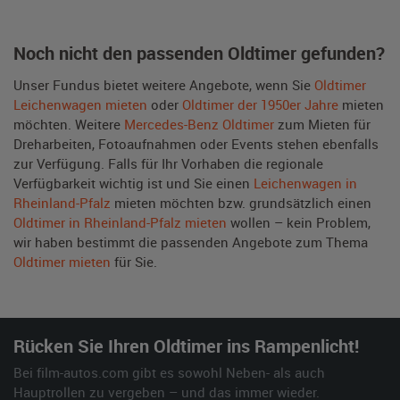
Noch nicht den passenden Oldtimer gefunden?
Unser Fundus bietet weitere Angebote, wenn Sie
Oldtimer
Leichenwagen mieten
oder
Oldtimer der 1950er Jahre
mieten
möchten. Weitere
Mercedes-Benz Oldtimer
zum Mieten für
Dreharbeiten, Fotoaufnahmen oder Events stehen ebenfalls
zur Verfügung. Falls für Ihr Vorhaben die regionale
Verfügbarkeit wichtig ist und Sie einen
Leichenwagen in
Rheinland-Pfalz
mieten möchten bzw. grundsätzlich einen
Oldtimer in Rheinland-Pfalz mieten
wollen – kein Problem,
wir haben bestimmt die passenden Angebote zum Thema
Oldtimer mieten
für Sie.
Rücken Sie Ihren Oldtimer ins Rampenlicht!
Bei film-autos.com gibt es sowohl Neben- als auch
Hauptrollen zu vergeben – und das immer wieder.