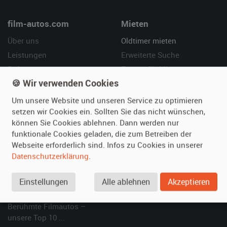
film-autos.com
Mieten
Über uns
Oldtimer mieten
Leistungen
Erweiterte Suche
Referenzen
Fragen für Mieter
🍪 Wir verwenden Cookies
Kundenmeinungen
Service
Um unsere Website und unseren Service zu optimieren
Vermieten
Hilfe
setzen wir Cookies ein. Sollten Sie das nicht wünschen,
können Sie Cookies ablehnen. Dann werden nur
Oldtimer anmelden
Häufige Fragen (FAQ)
funktionale Cookies geladen, die zum Betreiben der
Fotos senden
So funktioniert's
Webseite erforderlich sind. Infos zu Cookies in unserer
Fragen für Vermieter
Kontakt
Datenschutzerklärung
.
Inserat verwalten
Einstellungen
Alle ablehnen
Akzeptieren
SPECIAL
Berühmte Filmautos –
unsere Top 10 ...