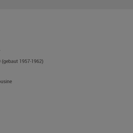
r
9
(gebaut 1957-1962)
usine