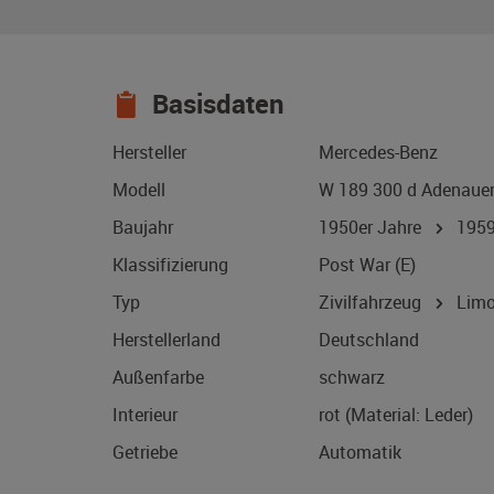
Basisdaten
Hersteller
Mercedes-Benz
Modell
W 189 300 d Adenaue
Baujahr
1950er Jahre
195
Klassifizierung
Post War (E)
Typ
Zivilfahrzeug
Limo
Herstellerland
Deutschland
Außenfarbe
schwarz
Interieur
rot (Material: Leder)
Getriebe
Automatik