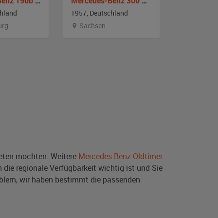
Mercedes-Benz 190b W 121
Mercedes-Benz 300 Adenauer
chland
1957, Deutschland
1961, Deut
urg
Sachsen
Rheinlan
ten möchten. Weitere
Mercedes-Benz Oldtimer
die regionale Verfügbarkeit wichtig ist und Sie
oblem, wir haben bestimmt die passenden