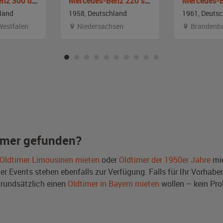
Mercedes-Benz 300 d Adenauer
Mercedes-Benz 220 s Großer Ponton
land
1958, Deutschland
1961, Deuts
Westfalen
Niedersachsen
Brandenb
imer gefunden?
Oldtimer Limousinen mieten
oder
Oldtimer der 1950er Jahre
mie
Events stehen ebenfalls zur Verfügung. Falls für Ihr Vorhaben 
rundsätzlich einen
Oldtimer in Bayern mieten
wollen – kein Pr