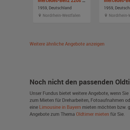
Mercedes-Benz 170 Va - W 136
Mercedes-Benz 220s W 180
and
1959, Deutschland
1959, Deutsch
Nordrhein-Westfalen
Nordrhein-
Weitere ähnliche Angebote anzeigen
Noch nicht den passenden Oldt
Unser Fundus bietet weitere Angebote, wenn Sie
zum Mieten für Dreharbeiten, Fotoaufnahmen oder 
eine
Limousine in Bayern
mieten möchten bzw. g
Angebote zum Thema
Oldtimer mieten
für Sie.