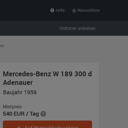
Hilfe
Wunschliste
Oldtimer anbieten
ern
Mercedes-Benz W 189 300 d
,
Adenauer
Baujahr
Baujahr 1959
1959,
schwarz
Mietpreis
540
EUR
/ Tag
Auf Wunschliste setzen