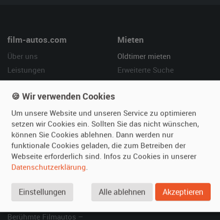
film-autos.com
Mieten
Über uns
Oldtimer mieten
Leistungen
Erweiterte Suche
Referenzen
Fragen für Mieter
🍪 Wir verwenden Cookies
Kundenmeinungen
Service
Um unsere Website und unseren Service zu optimieren
Vermieten
Hilfe
setzen wir Cookies ein. Sollten Sie das nicht wünschen,
können Sie Cookies ablehnen. Dann werden nur
Oldtimer anmelden
Häufige Fragen (FAQ)
funktionale Cookies geladen, die zum Betreiben der
Fotos senden
So funktioniert's
Webseite erforderlich sind. Infos zu Cookies in unserer
Fragen für Vermieter
Kontakt
Datenschutzerklärung
.
Inserat verwalten
Einstellungen
Alle ablehnen
Akzeptieren
SPECIAL
Berühmte Filmautos –