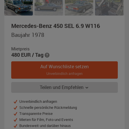
,
Mercedes-Benz 450 SEL 6.9 W116
Baujahr
Baujahr 1978
1978,
grau-
Mietpreis
metallic
480
EUR
/ Tag
Auf Wunschliste setzen
Unverbindlich anfragen
Teilen und Empfehlen
Unverbindlich anfragen
Schnelle persönliche Rückmeldung
Transparente Preise
Mieten für Film, Foto und Events
Bundesweit und darüber hinaus