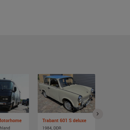
 Motorhome
Trabant 601 S deluxe
Opel Mant
chland
1984, DDR
1984, Deut