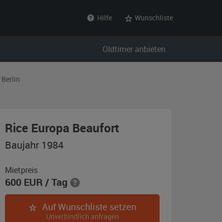
Hilfe
Wunschliste
Oldtimer anbieten
Berlin
,
Rice Europa Beaufort
Baujahr
Baujahr 1984
1984,
grau
Mietpreis
600
EUR
/ Tag
Auf Wunschliste setzen
Unverbindlich anfragen