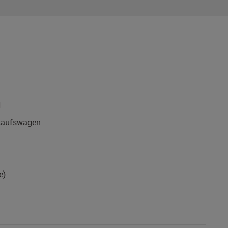
4
aufswagen
e)