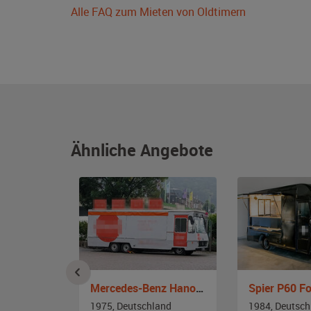
Alle FAQ zum Mieten von Oldtimern
Ähnliche Angebote
Mercedes-Benz SEC W126
Mercedes-Benz Hanomag-Henschel 307
Spier P60 F
and
1975, Deutschland
1984, Deutsch