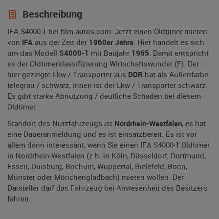
Beschreibung
IFA S4000-1 bei film-autos.com: Jetzt einen Oldtimer mieten
von
IFA
aus der Zeit der
1960er Jahre
. Hier handelt es sich
um das Modell
S4000-1
mit Baujahr
1965
. Damit entspricht
es der Oldtimerklassifizierung Wirtschaftswunder (F). Der
hier gezeigte Lkw / Transporter aus
DDR
hat als Außenfarbe
telegrau / schwarz, innen ist der Lkw / Transporter schwarz.
Es gibt starke Abnutzung / deutliche Schäden bei diesem
Oldtimer.
Standort des Nutzfahrzeugs ist
Nordrhein-Westfalen
, es hat
eine Daueranmeldung und es ist einsatzbereit. Es ist vor
allem dann interessant, wenn Sie einen IFA S4000-1 Oldtimer
in Nordrhein-Westfalen (z.b. in Köln, Düsseldorf, Dortmund,
Essen, Duisburg, Bochum, Wuppertal, Bielefeld, Bonn,
Münster oder Mönchengladbach) mieten wollen. Der
Darsteller darf das Fahrzeug bei Anwesenheit des Besitzers
fahren.