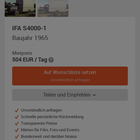
,
IFA S4000-1
Baujahr
Baujahr 1965
1965,
telegrau
Mietpreis
/
504
EUR
/ Tag
schwarz
Auf Wunschliste setzen
Unverbindlich anfragen
Teilen und Empfehlen
Unverbindlich anfragen
Schnelle persönliche Rückmeldung
Transparente Preise
Mieten für Film, Foto und Events
Bundesweit und darüber hinaus