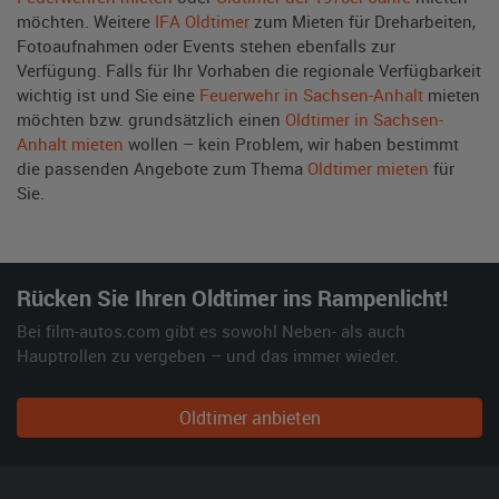
möchten. Weitere
IFA Oldtimer
zum Mieten für Dreharbeiten,
Fotoaufnahmen oder Events stehen ebenfalls zur
Verfügung. Falls für Ihr Vorhaben die regionale Verfügbarkeit
wichtig ist und Sie eine
Feuerwehr in Sachsen-Anhalt
mieten
möchten bzw. grundsätzlich einen
Oldtimer in Sachsen-
Anhalt mieten
wollen – kein Problem, wir haben bestimmt
die passenden Angebote zum Thema
Oldtimer mieten
für
Sie.
Rücken Sie Ihren Oldtimer ins Rampenlicht!
Bei film-autos.com gibt es sowohl Neben- als auch
Hauptrollen zu vergeben – und das immer wieder.
Oldtimer anbieten