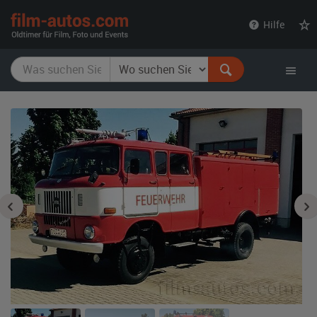
film-
Hilfe
autos.com