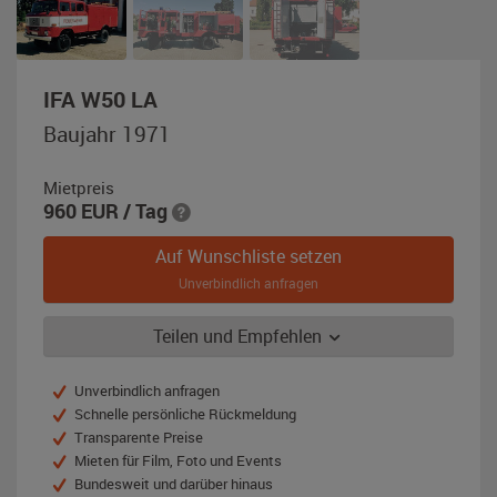
,
IFA W50 LA
Baujahr
Baujahr 1971
1971,
rot
Mietpreis
/
960
EUR
/ Tag
weiß
Auf Wunschliste setzen
Unverbindlich anfragen
Teilen und Empfehlen
Unverbindlich anfragen
Schnelle persönliche Rückmeldung
Transparente Preise
Mieten für Film, Foto und Events
Bundesweit und darüber hinaus