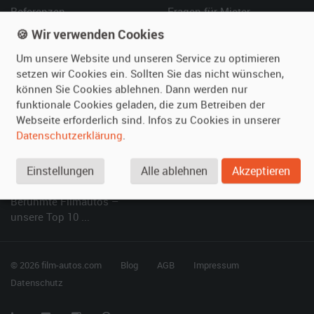
Referenzen
Fragen für Mieter
Kundenmeinungen
Service
🍪 Wir verwenden Cookies
Um unsere Website und unseren Service zu optimieren
Vermieten
Hilfe
setzen wir Cookies ein. Sollten Sie das nicht wünschen,
können Sie Cookies ablehnen. Dann werden nur
Oldtimer anmelden
Häufige Fragen (FAQ)
funktionale Cookies geladen, die zum Betreiben der
Fotos senden
So funktioniert's
Webseite erforderlich sind. Infos zu Cookies in unserer
Fragen für Vermieter
Kontakt
Datenschutzerklärung
.
Inserat verwalten
Einstellungen
Alle ablehnen
Akzeptieren
SPECIAL
Berühmte Filmautos –
unsere Top 10 ...
© 2026 film-autos.com
Blog
AGB
Impressum
Datenschutz