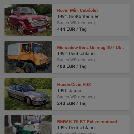
Rover
Mini Cabriolet
1994
,
Großbritannien
Baden-Württemberg
444
EUR
/ Tag
Mercedes-Benz
Unimog 407 U600
1992
,
Deutschland
Baden-Württemberg
408
EUR
/ Tag
Honda
Civic ED3
1991
,
Japan
Baden-Württemberg
240
EUR
/ Tag
BMW
K 75 RT Polizeimotorad
1996
,
Deutschland
Baden-Württemberg