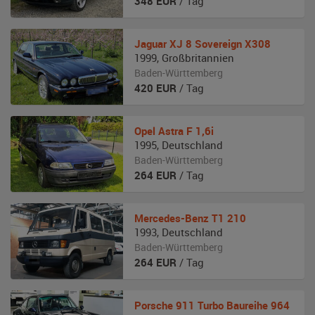
348
EUR
/ Tag
Jaguar
XJ 8 Sovereign X308
1999
,
Großbritannien
Baden-Württemberg
420
EUR
/ Tag
Opel
Astra F 1,6i
1995
,
Deutschland
Baden-Württemberg
264
EUR
/ Tag
Mercedes-Benz
T1 210
1993
,
Deutschland
Baden-Württemberg
264
EUR
/ Tag
Porsche
911 Turbo Baureihe 964