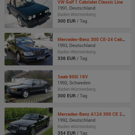
VW
Golf 1 Cabriolet Classic Line
1991
,
Deutschland
Baden-Württemberg
300
EUR
/ Tag
Mercedes-Benz
300 CE-24 Cabriolet
1993
,
Deutschland
Baden-Württemberg
336
EUR
/ Tag
Saab
900i 16V
1992
,
Schweden
Baden-Württemberg
300
EUR
/ Tag
Mercedes-Benz
A124 300 CE 24V Cabrio
1992
,
Deutschland
Baden-Württemberg
354
EUR
/ Tag