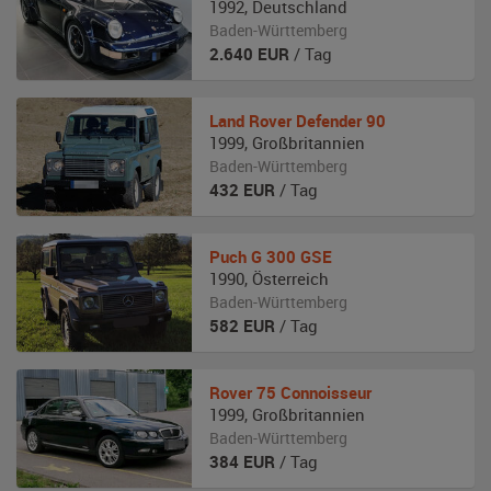
1992
,
Deutschland
Baden-Württemberg
2.640
EUR
/ Tag
Land Rover
Defender 90
1999
,
Großbritannien
Baden-Württemberg
432
EUR
/ Tag
Puch
G 300 GSE
1990
,
Österreich
Baden-Württemberg
582
EUR
/ Tag
Rover
75 Connoisseur
1999
,
Großbritannien
Baden-Württemberg
384
EUR
/ Tag