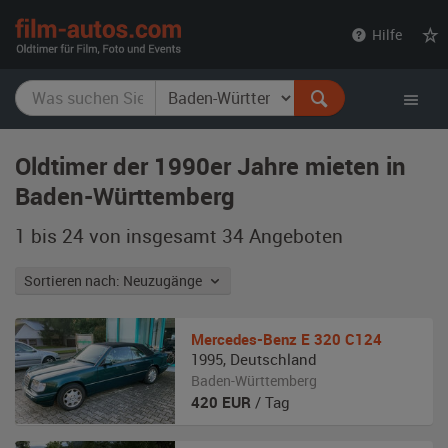
film-
Hilfe
autos.com
Oldtimer der 1990er Jahre mieten in
Baden-Württemberg
1 bis 24 von insgesamt 34
Angeboten
Sortieren nach: Neuzugänge
Mercedes-Benz
E 320 C124
1995
,
Deutschland
Baden-Württemberg
420
EUR
/ Tag