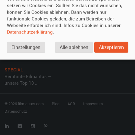
Kundenmeinungen
Service
setzen wir Cookies ein. Sollten Sie das nicht wünschen,
können Sie Cookies ablehnen. Dann werden nur
Vermieten
Hilfe
funktionale Cookies geladen, die zum Betreiben der
Webseite erforderlich sind. Infos zu Cookies in unserer
Oldtimer anmelden
Häufige Fragen (FAQ)
Datenschutzerklärung
.
Fotos senden
So funktioniert's
Fragen für Vermieter
Kontakt
Einstellungen
Alle ablehnen
Akzeptieren
Inserat verwalten
SPECIAL
Berühmte Filmautos –
unsere Top 10 ...
© 2026 film-autos.com
Blog
AGB
Impressum
Datenschutz