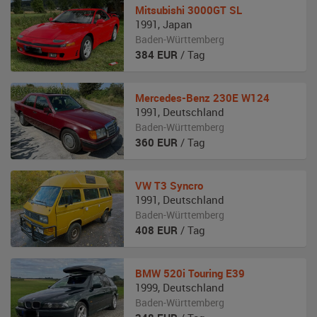
Mitsubishi
3000GT SL
1991
,
Japan
Baden-Württemberg
384
EUR
/ Tag
Mercedes-Benz
230E W124
1991
,
Deutschland
Baden-Württemberg
360
EUR
/ Tag
VW
T3 Syncro
1991
,
Deutschland
Baden-Württemberg
408
EUR
/ Tag
BMW
520i Touring E39
1999
,
Deutschland
Baden-Württemberg