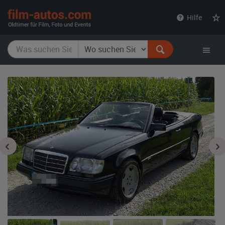
film-
Hilfe
autos.com