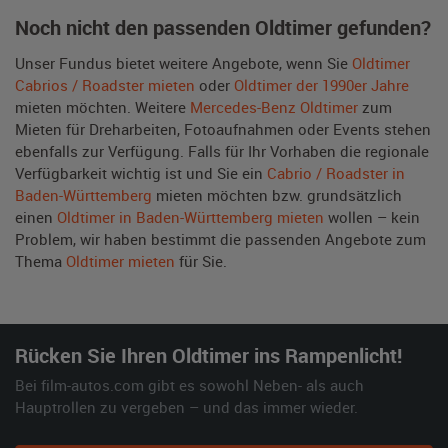
Noch nicht den passenden Oldtimer gefunden?
Unser Fundus bietet weitere Angebote, wenn Sie
Oldtimer
Cabrios / Roadster mieten
oder
Oldtimer der 1990er Jahre
mieten möchten. Weitere
Mercedes-Benz Oldtimer
zum
Mieten für Dreharbeiten, Fotoaufnahmen oder Events stehen
ebenfalls zur Verfügung. Falls für Ihr Vorhaben die regionale
Verfügbarkeit wichtig ist und Sie ein
Cabrio / Roadster in
Baden-Württemberg
mieten möchten bzw. grundsätzlich
einen
Oldtimer in Baden-Württemberg mieten
wollen – kein
Problem, wir haben bestimmt die passenden Angebote zum
Thema
Oldtimer mieten
für Sie.
Rücken Sie Ihren Oldtimer ins Rampenlicht!
Bei film-autos.com gibt es sowohl Neben- als auch
Hauptrollen zu vergeben – und das immer wieder.