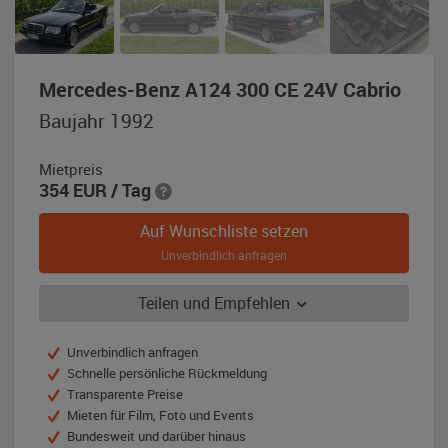
,
Mercedes-Benz A124 300 CE 24V Cabrio
Bauj
Baujahr 1992
1992
schw
Mietpreis
metal
354
EUR
/ Tag
Auf Wunschliste setzen
Unverbindlich anfragen
Teilen und Empfehlen
Unverbindlich anfragen
Schnelle persönliche Rückmeldung
Transparente Preise
Mieten für Film, Foto und Events
Bundesweit und darüber hinaus