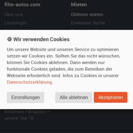
film-autos.com
Mieten
Über uns
Oldtimer mieten
Leistungen
Erweiterte Suche
Referenzen
Fragen für Mieter
🍪 Wir verwenden Cookies
Kundenmeinungen
Service
Um unsere Website und unseren Service zu optimieren
Vermieten
Hilfe
setzen wir Cookies ein. Sollten Sie das nicht wünschen,
können Sie Cookies ablehnen. Dann werden nur
Oldtimer anmelden
Häufige Fragen (FAQ)
funktionale Cookies geladen, die zum Betreiben der
Fotos senden
So funktioniert's
Webseite erforderlich sind. Infos zu Cookies in unserer
Fragen für Vermieter
Kontakt
Datenschutzerklärung
.
Inserat verwalten
Einstellungen
Alle ablehnen
Akzeptieren
SPECIAL
Berühmte Filmautos –
unsere Top 10 ...