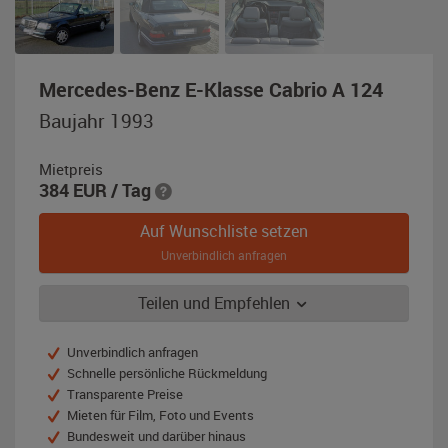
,
Mercedes-Benz E-Klasse Cabrio A 124
Baujah
Baujahr 1993
1993,
schwar
Mietpreis
metalli
384
EUR
/ Tag
Auf Wunschliste setzen
Unverbindlich anfragen
Teilen und Empfehlen
Unverbindlich anfragen
Schnelle persönliche Rückmeldung
Transparente Preise
Mieten für Film, Foto und Events
Bundesweit und darüber hinaus