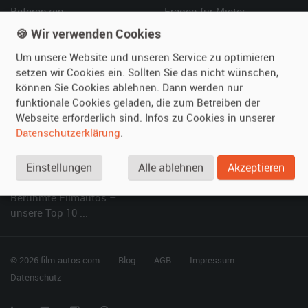
Referenzen
Fragen für Mieter
Kundenmeinungen
Service
🍪 Wir verwenden Cookies
Um unsere Website und unseren Service zu optimieren
Vermieten
Hilfe
setzen wir Cookies ein. Sollten Sie das nicht wünschen,
können Sie Cookies ablehnen. Dann werden nur
Oldtimer anmelden
Häufige Fragen (FAQ)
funktionale Cookies geladen, die zum Betreiben der
Fotos senden
So funktioniert's
Webseite erforderlich sind. Infos zu Cookies in unserer
Fragen für Vermieter
Kontakt
Datenschutzerklärung
.
Inserat verwalten
Einstellungen
Alle ablehnen
Akzeptieren
SPECIAL
Berühmte Filmautos –
unsere Top 10 ...
© 2026 film-autos.com
Blog
AGB
Impressum
Datenschutz