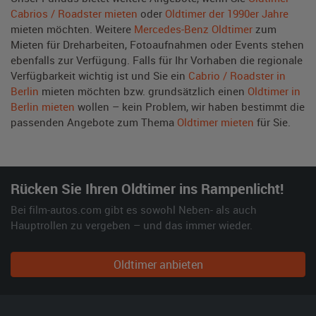
Cabrios / Roadster mieten
oder
Oldtimer der 1990er Jahre
mieten möchten. Weitere
Mercedes-Benz Oldtimer
zum
Mieten für Dreharbeiten, Fotoaufnahmen oder Events stehen
ebenfalls zur Verfügung. Falls für Ihr Vorhaben die regionale
Verfügbarkeit wichtig ist und Sie ein
Cabrio / Roadster in
Berlin
mieten möchten bzw. grundsätzlich einen
Oldtimer in
Berlin mieten
wollen – kein Problem, wir haben bestimmt die
passenden Angebote zum Thema
Oldtimer mieten
für Sie.
Rücken Sie Ihren Oldtimer ins Rampenlicht!
Bei film-autos.com gibt es sowohl Neben- als auch
Hauptrollen zu vergeben – und das immer wieder.
Oldtimer anbieten