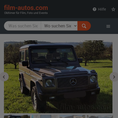
film-
Hilfe
autos.com