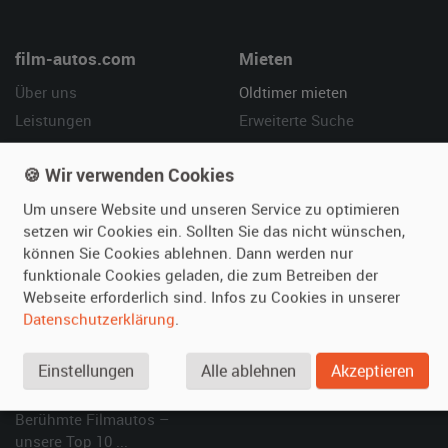
film-autos.com
Mieten
Über uns
Oldtimer mieten
Leistungen
Erweiterte Suche
Referenzen
Fragen für Mieter
🍪 Wir verwenden Cookies
Kundenmeinungen
Service
Um unsere Website und unseren Service zu optimieren
Vermieten
Hilfe
setzen wir Cookies ein. Sollten Sie das nicht wünschen,
können Sie Cookies ablehnen. Dann werden nur
Oldtimer anmelden
Häufige Fragen (FAQ)
funktionale Cookies geladen, die zum Betreiben der
Fotos senden
So funktioniert's
Webseite erforderlich sind. Infos zu Cookies in unserer
Fragen für Vermieter
Kontakt
Datenschutzerklärung
.
Inserat verwalten
Einstellungen
Alle ablehnen
Akzeptieren
SPECIAL
Berühmte Filmautos –
unsere Top 10 ...