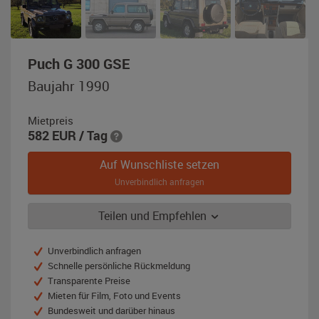
,
Puch G 300 GSE
Baujahr
Baujahr 1990
1990,
impalabraun-
Mietpreis
metallic
582
EUR
/ Tag
Auf Wunschliste setzen
Unverbindlich anfragen
Teilen und Empfehlen
Unverbindlich anfragen
Schnelle persönliche Rückmeldung
Transparente Preise
Mieten für Film, Foto und Events
Bundesweit und darüber hinaus