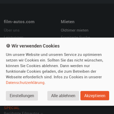
film-autos.com
Mieten
Über uns
Oldtimer mieten
Leistungen
Erweiterte Suche
Referenzen
Fragen für Mieter
🍪 Wir verwenden Cookies
Kundenmeinungen
Service
Um unsere Website und unseren Service zu optimieren
setzen wir Cookies ein. Sollten Sie das nicht wünschen,
Vermieten
Hilfe
können Sie Cookies ablehnen. Dann werden nur
funktionale Cookies geladen, die zum Betreiben der
Oldtimer anmelden
Häufige Fragen (FAQ)
Webseite erforderlich sind. Infos zu Cookies in unserer
Fotos senden
So funktioniert's
Datenschutzerklärung
.
Fragen für Vermieter
Kontakt
Inserat verwalten
Einstellungen
Alle ablehnen
Akzeptieren
SPECIAL
Berühmte Filmautos –