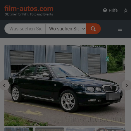
film-
Hilfe
autos.com