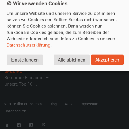
🍪 Wir verwenden Cookies
Kundenmeinungen
Service
Um unsere Website und unseren Service zu optimieren
setzen wir Cookies ein. Sollten Sie das nicht wünschen,
Vermieten
Hilfe
können Sie Cookies ablehnen. Dann werden nur
Oldtimer anmelden
Häufige Fragen (FAQ)
funktionale Cookies geladen, die zum Betreiben der
Webseite erforderlich sind. Infos zu Cookies in unserer
Fotos senden
So funktioniert's
Datenschutzerklärung
.
Fragen für Vermieter
Kontakt
Inserat verwalten
Einstellungen
Alle ablehnen
Akzeptieren
SPECIAL
Berühmte Filmautos –
unsere Top 10 ...
© 2026 film-autos.com
Blog
AGB
Impressum
Datenschutz