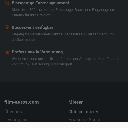
Einzigartige Fahrzeugauswahl
Mehr als 4.300 historische Fahrzeuge, Boote und Flugzeuge im
Fundus für Ihre Projekte.
Bundesweit verfügbar
Zugang zu historischen Fahrzeugen überall in Deutschland und
darüber hinaus.
Professionelle Vermittlung
Wir beraten und unterstützen Sie von der Anfrage bis zum Einsatz
vor Ort, inkl. Betreuung und Transport.
film-autos.com
Mieten
Über uns
Oldtimer mieten
Leistungen
Erweiterte Suche
Referenzen
Fragen für Mieter