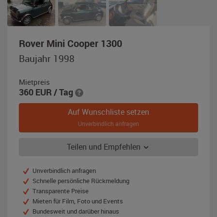
,
Rover Mini Cooper 1300
Baujahr
Baujahr 1998
1998,
dunkelgrün-
Mietpreis
metallic
360
EUR
/ Tag
(British
Racing
Auf Wunschliste setzen
Green)
Unverbindlich anfragen
Teilen und Empfehlen
Unverbindlich anfragen
Schnelle persönliche Rückmeldung
Transparente Preise
Mieten für Film, Foto und Events
Bundesweit und darüber hinaus