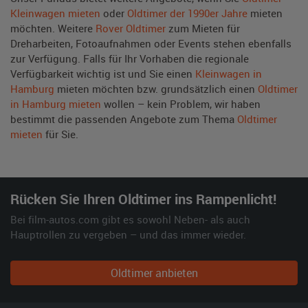
Kleinwagen mieten
oder
Oldtimer der 1990er Jahre
mieten
möchten. Weitere
Rover Oldtimer
zum Mieten für
Dreharbeiten, Fotoaufnahmen oder Events stehen ebenfalls
zur Verfügung. Falls für Ihr Vorhaben die regionale
Verfügbarkeit wichtig ist und Sie einen
Kleinwagen in
Hamburg
mieten möchten bzw. grundsätzlich einen
Oldtimer
in Hamburg mieten
wollen – kein Problem, wir haben
bestimmt die passenden Angebote zum Thema
Oldtimer
mieten
für Sie.
Rücken Sie Ihren Oldtimer ins Rampenlicht!
Bei film-autos.com gibt es sowohl Neben- als auch
Hauptrollen zu vergeben – und das immer wieder.
Oldtimer anbieten