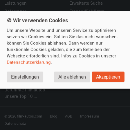
Leistungen
Erweiterte Suche
Referenzen
Fragen für Mieter
Kundenmeinungen
Service
🍪 Wir verwenden Cookies
Um unsere Website und unseren Service zu optimieren
Vermieten
Hilfe
setzen wir Cookies ein. Sollten Sie das nicht wünschen,
können Sie Cookies ablehnen. Dann werden nur
Oldtimer anmelden
Häufige Fragen (FAQ)
funktionale Cookies geladen, die zum Betreiben der
Fotos senden
So funktioniert's
Webseite erforderlich sind. Infos zu Cookies in unserer
Fragen für Vermieter
Kontakt
Datenschutzerklärung
.
Inserat verwalten
Einstellungen
Alle ablehnen
Akzeptieren
SPECIAL
Berühmte Filmautos –
unsere Top 10 ...
© 2026 film-autos.com
Blog
AGB
Impressum
Datenschutz