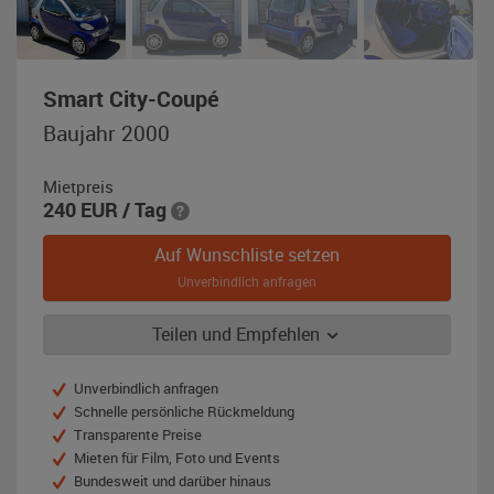
,
Smart City-Coupé
Baujahr
Baujahr 2000
2000,
blau-
Mietpreis
metallic
240
EUR
/ Tag
/
silber
Auf Wunschliste setzen
Unverbindlich anfragen
Teilen und Empfehlen
Unverbindlich anfragen
Schnelle persönliche Rückmeldung
Transparente Preise
Mieten für Film, Foto und Events
Bundesweit und darüber hinaus