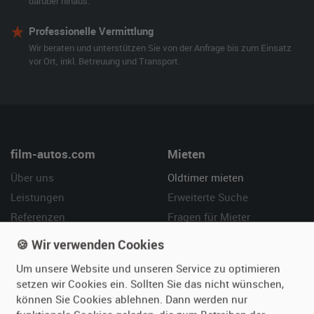
darüber hinaus.
Professionelle Vermittlung
Wir beraten und unterstützen Sie von der Anfrage bis zum Einsatz
vor Ort, inkl. Betreuung und Transport.
film-autos.com
Mieten
Über uns
Oldtimer mieten
Leistungen
Erweiterte Suche
Referenzen
Fragen für Mieter
Kundenmeinungen
Service
🍪 Wir verwenden Cookies
Um unsere Website und unseren Service zu optimieren
Vermieten
Hilfe
setzen wir Cookies ein. Sollten Sie das nicht wünschen,
Oldtimer anmelden
Häufige Fragen (FAQ)
können Sie Cookies ablehnen. Dann werden nur