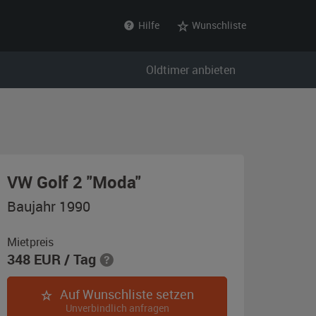
Hilfe
Wunschliste
Oldtimer anbieten
,
VW Golf 2 "Moda"
Baujahr
Baujahr 1990
1990,
violett-
Mietpreis
348
EUR
/ Tag
metallic
Auf Wunschliste setzen
Unverbindlich anfragen