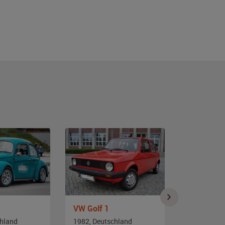
VW Golf 1
VW Käfer
chland
1982, Deutschland
1979, Deut