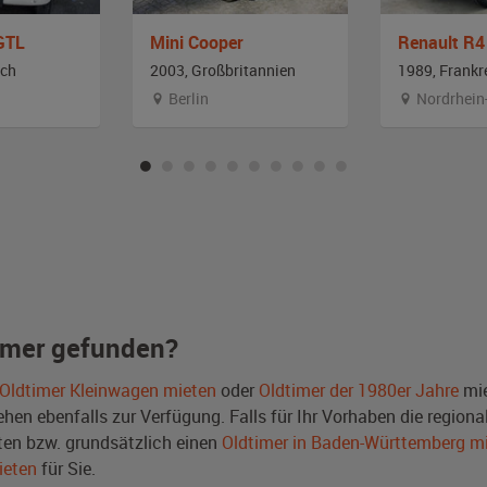
GTL
Mini Cooper
Renault R4
ich
2003, Großbritannien
1989, Frankr
Berlin
Nordrhein
imer gefunden?
Oldtimer Kleinwagen mieten
oder
Oldtimer der 1980er Jahre
mie
en ebenfalls zur Verfügung. Falls für Ihr Vorhaben die regional
en bzw. grundsätzlich einen
Oldtimer in Baden-Württemberg m
ieten
für Sie.