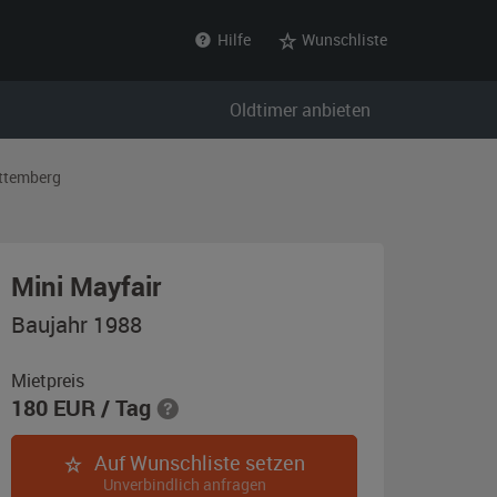
Hilfe
Wunschliste
Oldtimer anbieten
ttemberg
,
Mini Mayfair
Baujahr
Baujahr 1988
1988,
rot
Mietpreis
180
EUR
/ Tag
Auf Wunschliste setzen
Unverbindlich anfragen