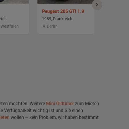
Peugeot 205 GTI 1.9
Citroen 2
eich
1989, Frankreich
1987, Frank
-Westfalen
Berlin
Bayern
ten möchten. Weitere
Mini Oldtimer
zum Mieten
e Verfügbarkeit wichtig ist und Sie einen
ieten
wollen – kein Problem, wir haben bestimmt