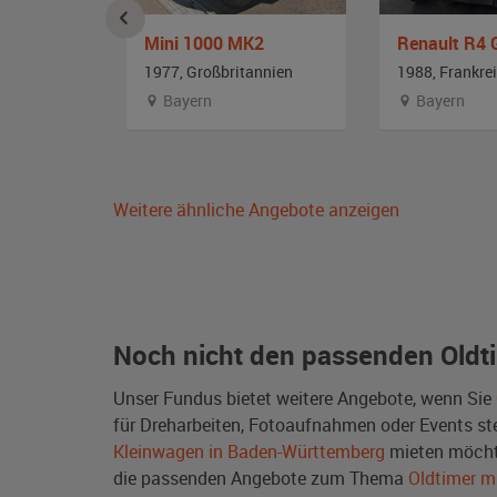
Citroen 2 CV 6 Club Ente
Mini 1000 MK2
Renault R4 
ch
1977, Großbritannien
1988, Frankre
Bayern
Bayern
Weitere ähnliche Angebote anzeigen
Noch nicht den passenden Oldt
Unser Fundus bietet weitere Angebote, wenn Sie
für Dreharbeiten, Fotoaufnahmen oder Events steh
Kleinwagen in Baden-Württemberg
mieten möcht
die passenden Angebote zum Thema
Oldtimer m