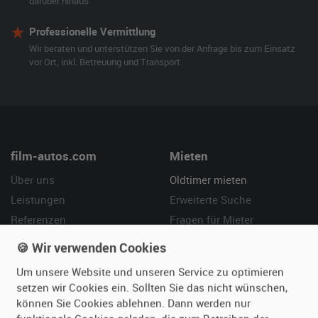
darüber hinaus.
Professionelle Vermittlung
Wir beraten und unterstützen Sie von der Anfrage bis zum Einsatz
vor Ort, inkl. Betreuung und Transport.
film-autos.com
Mieten
Über uns
Oldtimer mieten
Leistungen
Erweiterte Suche
Referenzen
Fragen für Mieter
Kundenmeinungen
Service
🍪 Wir verwenden Cookies
Um unsere Website und unseren Service zu optimieren
Vermieten
Hilfe
setzen wir Cookies ein. Sollten Sie das nicht wünschen,
Oldtimer anmelden
Häufige Fragen (FAQ)
können Sie Cookies ablehnen. Dann werden nur