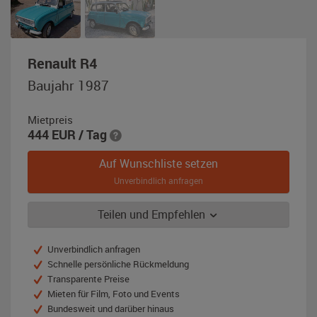
,
Renault R4
Baujahr
Baujahr 1987
1987,
blau
Mietpreis
/
444
EUR
/ Tag
weiß
Auf Wunschliste setzen
Unverbindlich anfragen
Teilen und Empfehlen
Unverbindlich anfragen
Schnelle persönliche Rückmeldung
Transparente Preise
Mieten für Film, Foto und Events
Bundesweit und darüber hinaus