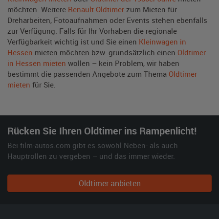
möchten. Weitere
Renault Oldtimer
zum Mieten für
Dreharbeiten, Fotoaufnahmen oder Events stehen ebenfalls
zur Verfügung. Falls für Ihr Vorhaben die regionale
Verfügbarkeit wichtig ist und Sie einen
Kleinwagen in
Hessen
mieten möchten bzw. grundsätzlich einen
Oldtimer
in Hessen mieten
wollen – kein Problem, wir haben
bestimmt die passenden Angebote zum Thema
Oldtimer
mieten
für Sie.
Rücken Sie Ihren Oldtimer ins Rampenlicht!
Bei film-autos.com gibt es sowohl Neben- als auch
Hauptrollen zu vergeben – und das immer wieder.
Oldtimer anbieten