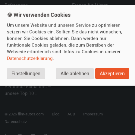
Referenzen
Fragen für Mieter
Kundenmeinungen
Service
🍪 Wir verwenden Cookies
Um unsere Website und unseren Service zu optimieren
Vermieten
Hilfe
setzen wir Cookies ein. Sollten Sie das nicht wünschen,
können Sie Cookies ablehnen. Dann werden nur
Oldtimer anmelden
Häufige Fragen (FAQ)
funktionale Cookies geladen, die zum Betreiben der
Fotos senden
So funktioniert's
Webseite erforderlich sind. Infos zu Cookies in unserer
Fragen für Vermieter
Kontakt
Datenschutzerklärung
.
Inserat verwalten
Einstellungen
Alle ablehnen
Akzeptieren
SPECIAL
Berühmte Filmautos –
unsere Top 10 ...
© 2026 film-autos.com
Blog
AGB
Impressum
Datenschutz