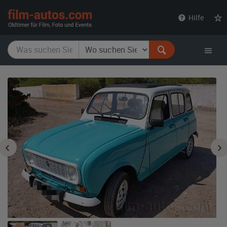
film-
Hilfe
autos.com