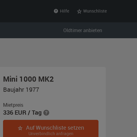
Hilfe
Wunschliste
Oldtimer anbieten
,
Mini 1000 MK2
Baujahr
Baujahr 1977
1977,
schwarz
Mietpreis
336
EUR
/ Tag
Auf Wunschliste setzen
Unverbindlich anfragen