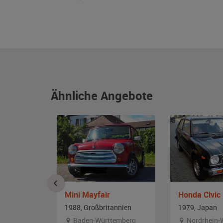
Ähnliche Angebote
Mini Mayfair
Honda Civic
annien
1988, Großbritannien
1979, Japan
Baden-Württemberg
Nordrhein-