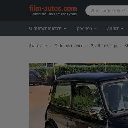
film-
autos.com
Oldtimer mieten
Epochen
Länder
Startseite
Oldtimer mieten
Zivilfahrzeuge
K