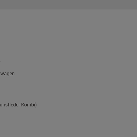
7
nwagen
Kunstleder-Kombi)