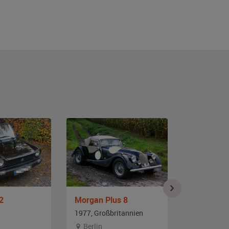
2
Morgan Plus 8
Jaguar X
1977, Großbritannien
1977, Großb
Berlin
Branden