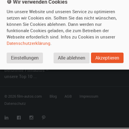
Kundenmeinungen
Service
🍪 Wir verwenden Cookies
Um unsere Website und unseren Service zu optimieren
Vermieten
Hilfe
setzen wir Cookies ein. Sollten Sie das nicht wünschen,
können Sie Cookies ablehnen. Dann werden nur
Oldtimer anmelden
Häufige Fragen (FAQ)
funktionale Cookies geladen, die zum Betreiben der
Fotos senden
So funktioniert's
Webseite erforderlich sind. Infos zu Cookies in unserer
Fragen für Vermieter
Kontakt
Datenschutzerklärung
.
Inserat verwalten
Einstellungen
Alle ablehnen
Akzeptieren
SPECIAL
Berühmte Filmautos –
unsere Top 10 ...
© 2026 film-autos.com
Blog
AGB
Impressum
Datenschutz