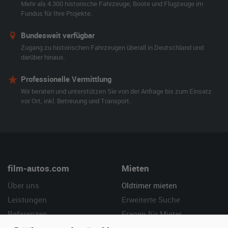
Mehr als 4.300 historische Fahrzeuge, Boote und Flugzeuge im
Fundus für Ihre Projekte.
Bundesweit verfügbar
Zugang zu historischen Fahrzeugen überall in Deutschland und
darüber hinaus.
Professionelle Vermittlung
Wir beraten und unterstützen Sie von der Anfrage bis zum Einsatz
vor Ort, inkl. Betreuung und Transport.
film-autos.com
Mieten
Über uns
Oldtimer mieten
Leistungen
Erweiterte Suche
Referenzen
Fragen für Mieter