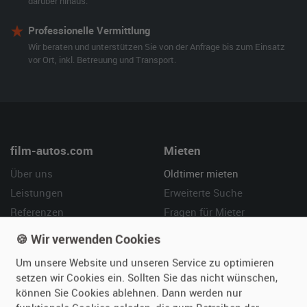
darüber hinaus.
Professionelle Vermittlung
Wir beraten und unterstützen Sie von der Anfrage bis zum Einsatz
vor Ort, inkl. Betreuung und Transport.
film-autos.com
Mieten
Über uns
Oldtimer mieten
Leistungen
Erweiterte Suche
Referenzen
Fragen für Mieter
Kundenmeinungen
Service
🍪 Wir verwenden Cookies
Um unsere Website und unseren Service zu optimieren
Vermieten
Hilfe
setzen wir Cookies ein. Sollten Sie das nicht wünschen,
Oldtimer anmelden
Häufige Fragen (FAQ)
können Sie Cookies ablehnen. Dann werden nur