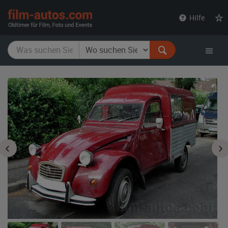
film-
Hilfe
autos.com