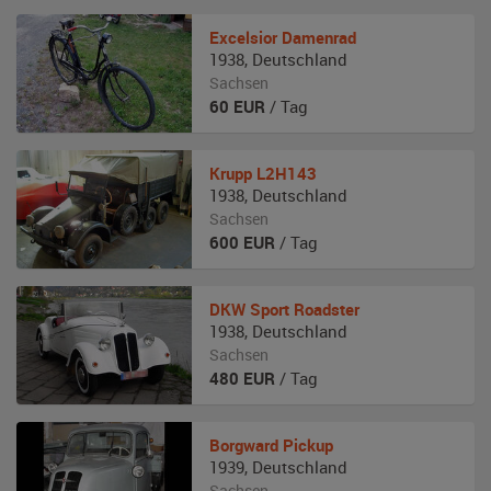
Excelsior
Damenrad
1938
,
Deutschland
Sachsen
60
EUR
/ Tag
Krupp
L2H143
1938
,
Deutschland
Sachsen
600
EUR
/ Tag
DKW
Sport Roadster
1938
,
Deutschland
Sachsen
480
EUR
/ Tag
Borgward
Pickup
1939
,
Deutschland
Sachsen