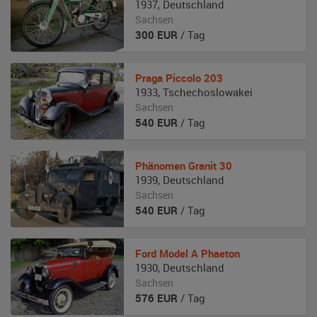
1937
,
Deutschland
Sachsen
300
EUR
/ Tag
Praga
Piccolo 203
1933
,
Tschechoslowakei
Sachsen
540
EUR
/ Tag
Phänomen
Granit 30
1939
,
Deutschland
Sachsen
540
EUR
/ Tag
Ford
Model A Phaeton
1930
,
Deutschland
Sachsen
576
EUR
/ Tag