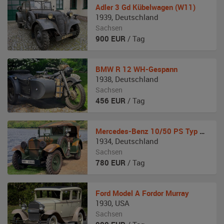
Adler
3 Gd Kübelwagen (W11)
1939
,
Deutschland
Sachsen
900
EUR
/ Tag
BMW
R 12 WH-Gespann
1938
,
Deutschland
Sachsen
456
EUR
/ Tag
Mercedes-Benz
10/50 PS Typ Stuttgart 260 Kübelwagen (W 11)
1934
,
Deutschland
Sachsen
780
EUR
/ Tag
Ford
Model A Fordor Murray
1930
,
USA
Sachsen