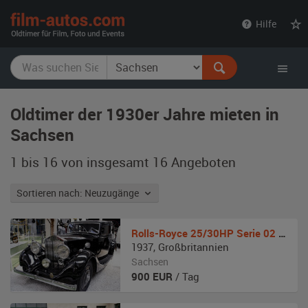
film-
Hilfe
autos.com
Oldtimer der 1930er Jahre mieten in
Sachsen
1 bis 16 von insgesamt 16
Angeboten
Sortieren nach: Neuzugänge
Rolls-Royce
25/30HP Serie 02 Saloon geschlossen
1937
,
Großbritannien
Sachsen
900
EUR
/ Tag