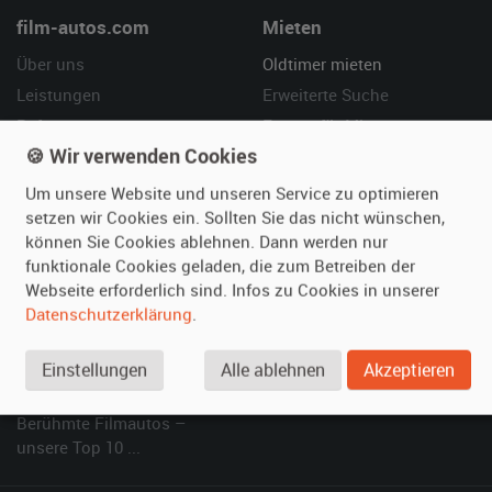
film-autos.com
Mieten
Über uns
Oldtimer mieten
Leistungen
Erweiterte Suche
Referenzen
Fragen für Mieter
🍪 Wir verwenden Cookies
Kundenmeinungen
Service
Um unsere Website und unseren Service zu optimieren
Vermieten
Hilfe
setzen wir Cookies ein. Sollten Sie das nicht wünschen,
können Sie Cookies ablehnen. Dann werden nur
Oldtimer anmelden
Häufige Fragen (FAQ)
funktionale Cookies geladen, die zum Betreiben der
Fotos senden
So funktioniert's
Webseite erforderlich sind. Infos zu Cookies in unserer
Fragen für Vermieter
Kontakt
Datenschutzerklärung
.
Inserat verwalten
Einstellungen
Alle ablehnen
Akzeptieren
SPECIAL
Berühmte Filmautos –
unsere Top 10 ...