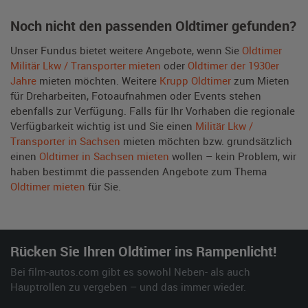
Noch nicht den passenden Oldtimer gefunden?
Unser Fundus bietet weitere Angebote, wenn Sie
Oldtimer
Militär Lkw / Transporter mieten
oder
Oldtimer der 1930er
Jahre
mieten möchten. Weitere
Krupp Oldtimer
zum Mieten
für Dreharbeiten, Fotoaufnahmen oder Events stehen
ebenfalls zur Verfügung. Falls für Ihr Vorhaben die regionale
Verfügbarkeit wichtig ist und Sie einen
Militär Lkw /
Transporter in Sachsen
mieten möchten bzw. grundsätzlich
einen
Oldtimer in Sachsen mieten
wollen – kein Problem, wir
haben bestimmt die passenden Angebote zum Thema
Oldtimer mieten
für Sie.
Rücken Sie Ihren Oldtimer ins Rampenlicht!
Bei film-autos.com gibt es sowohl Neben- als auch
Hauptrollen zu vergeben – und das immer wieder.