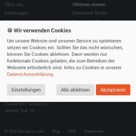
Über uns
Oldtimer mieten
Leistungen
Erweiterte Suche
Referenzen
Fragen für Mieter
🍪 Wir verwenden Cookies
Kundenmeinungen
Service
Um unsere Website und unseren Service zu optimieren
Vermieten
Hilfe
setzen wir Cookies ein. Sollten Sie das nicht wünschen,
können Sie Cookies ablehnen. Dann werden nur
Oldtimer anmelden
Häufige Fragen (FAQ)
funktionale Cookies geladen, die zum Betreiben der
Fotos senden
So funktioniert's
Webseite erforderlich sind. Infos zu Cookies in unserer
Fragen für Vermieter
Kontakt
Datenschutzerklärung
.
Inserat verwalten
Einstellungen
Alle ablehnen
Akzeptieren
SPECIAL
Berühmte Filmautos –
unsere Top 10 ...
© 2026 film-autos.com
Blog
AGB
Impressum