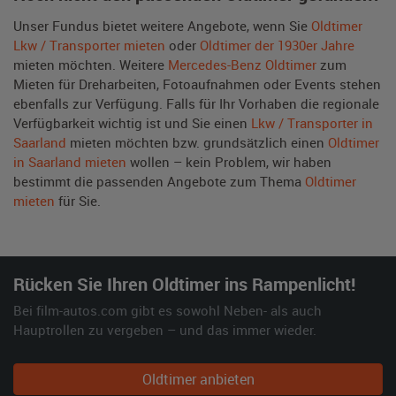
Unser Fundus bietet weitere Angebote, wenn Sie
Oldtimer
Lkw / Transporter mieten
oder
Oldtimer der 1930er Jahre
mieten möchten. Weitere
Mercedes-Benz Oldtimer
zum
Mieten für Dreharbeiten, Fotoaufnahmen oder Events stehen
ebenfalls zur Verfügung. Falls für Ihr Vorhaben die regionale
Verfügbarkeit wichtig ist und Sie einen
Lkw / Transporter in
Saarland
mieten möchten bzw. grundsätzlich einen
Oldtimer
in Saarland mieten
wollen – kein Problem, wir haben
bestimmt die passenden Angebote zum Thema
Oldtimer
mieten
für Sie.
Rücken Sie Ihren Oldtimer ins Rampenlicht!
Bei film-autos.com gibt es sowohl Neben- als auch
Hauptrollen zu vergeben – und das immer wieder.
Oldtimer anbieten