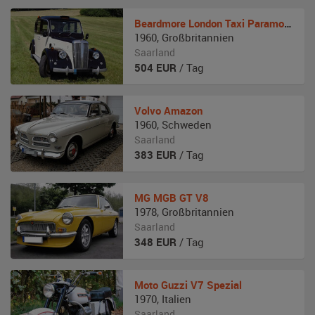
Beardmore
London Taxi Paramount MK7
1960
,
Großbritannien
Saarland
504
EUR
/ Tag
Volvo
Amazon
1960
,
Schweden
Saarland
383
EUR
/ Tag
MG
MGB GT V8
1978
,
Großbritannien
Saarland
348
EUR
/ Tag
Moto Guzzi
V7 Spezial
1970
,
Italien
Saarland