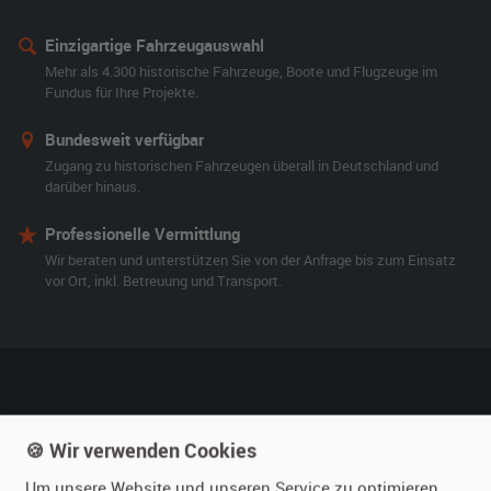
Einzigartige Fahrzeugauswahl
Mehr als 4.300 historische Fahrzeuge, Boote und Flugzeuge im
Fundus für Ihre Projekte.
Bundesweit verfügbar
Zugang zu historischen Fahrzeugen überall in Deutschland und
darüber hinaus.
Professionelle Vermittlung
Wir beraten und unterstützen Sie von der Anfrage bis zum Einsatz
vor Ort, inkl. Betreuung und Transport.
film-autos.com
Mieten
🍪 Wir verwenden Cookies
Über uns
Oldtimer mieten
Um unsere Website und unseren Service zu optimieren