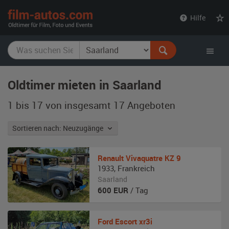
film-
Hilfe
autos.com
Oldtimer mieten in Saarland
1 bis 17 von insgesamt 17
Angeboten
Sortieren nach: Neuzugänge
Renault
Vivaquatre KZ 9
1933
,
Frankreich
Saarland
600
EUR
/ Tag
Ford
Escort xr3i