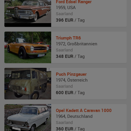
Ford
Edsel Ranger
1959
,
USA
Saarland
396
EUR
/ Tag
Triumph
TR6
1972
,
Großbritannien
Saarland
348
EUR
/ Tag
Puch
Pinzgauer
1974
,
Österreich
Saarland
600
EUR
/ Tag
Opel
Kadett A Caravan 1000
1964
,
Deutschland
Saarland
360
EUR
/ Tag