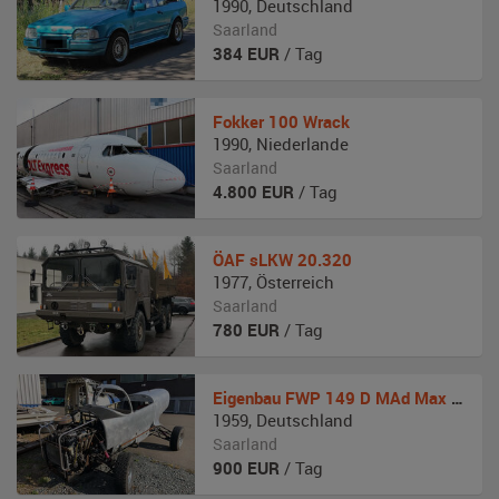
1990
,
Deutschland
Saarland
384
EUR
/ Tag
Fokker
100 Wrack
1990
,
Niederlande
Saarland
4.800
EUR
/ Tag
ÖAF
sLKW 20.320
1977
,
Österreich
Saarland
780
EUR
/ Tag
Eigenbau
FWP 149 D MAd Max Style
1959
,
Deutschland
Saarland
900
EUR
/ Tag