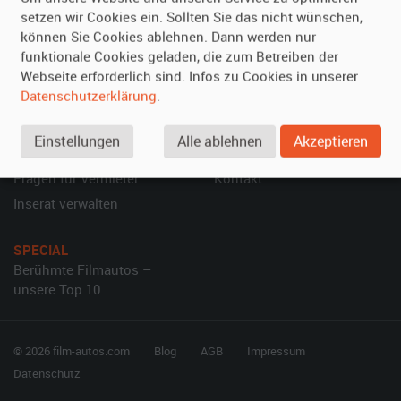
Leistungen
Erweiterte Suche
setzen wir Cookies ein. Sollten Sie das nicht wünschen,
Referenzen
Fragen für Mieter
können Sie Cookies ablehnen. Dann werden nur
Kundenmeinungen
Service
funktionale Cookies geladen, die zum Betreiben der
Webseite erforderlich sind. Infos zu Cookies in unserer
Datenschutzerklärung
.
Vermieten
Hilfe
Oldtimer anmelden
Häufige Fragen (FAQ)
Einstellungen
Alle ablehnen
Akzeptieren
Fotos senden
So funktioniert's
Fragen für Vermieter
Kontakt
Inserat verwalten
SPECIAL
Berühmte Filmautos –
unsere Top 10 ...
© 2026 film-autos.com
Blog
AGB
Impressum
Datenschutz