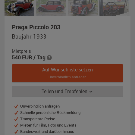
,
Praga Piccolo 203
Baujahr
Baujahr 1933
1933,
rot
Mietpreis
/
540
EUR
/ Tag
schwarz
Auf Wunschliste setzen
Unverbindlich anfragen
Teilen und Empfehlen
Unverbindlich anfragen
Schnelle persönliche Rückmeldung
Transparente Preise
Mieten für Film, Foto und Events
Bundesweit und darüber hinaus