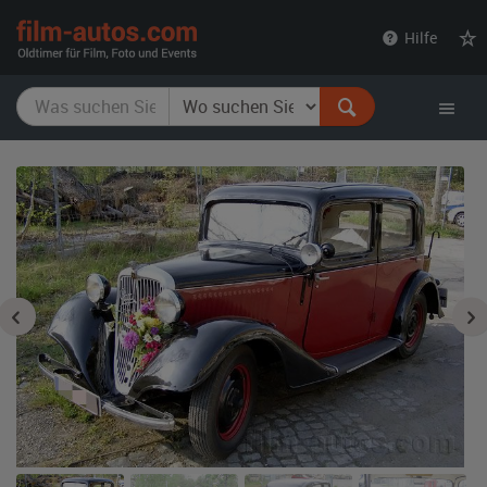
film-
Hilfe
autos.com