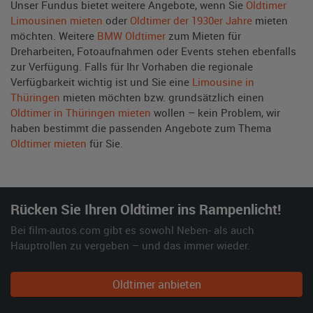
Unser Fundus bietet weitere Angebote, wenn Sie
Oldtimer
Limousinen mieten
oder
Oldtimer der 1930er Jahre
mieten
möchten. Weitere
BMW Oldtimer
zum Mieten für
Dreharbeiten, Fotoaufnahmen oder Events stehen ebenfalls
zur Verfügung. Falls für Ihr Vorhaben die regionale
Verfügbarkeit wichtig ist und Sie eine
Limousine in
Thüringen
mieten möchten bzw. grundsätzlich einen
Oldtimer in Thüringen mieten
wollen – kein Problem, wir
haben bestimmt die passenden Angebote zum Thema
Oldtimer mieten
für Sie.
Rücken Sie Ihren Oldtimer ins Rampenlicht!
Bei film-autos.com gibt es sowohl Neben- als auch
Hauptrollen zu vergeben – und das immer wieder.
Oldtimer anbieten