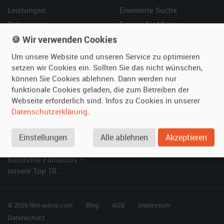
Leistungen
Erweiterte Suche
Referenzen
Fragen für Mieter
Kundenmeinungen
Service
🍪 Wir verwenden Cookies
Um unsere Website und unseren Service zu optimieren
Vermieten
Hilfe
setzen wir Cookies ein. Sollten Sie das nicht wünschen,
können Sie Cookies ablehnen. Dann werden nur
Oldtimer anmelden
Häufige Fragen (FAQ)
funktionale Cookies geladen, die zum Betreiben der
Fotos senden
So funktioniert's
Webseite erforderlich sind. Infos zu Cookies in unserer
Fragen für Vermieter
Kontakt
Datenschutzerklärung
.
Inserat verwalten
Einstellungen
Alle ablehnen
Akzeptieren
SPECIAL
Berühmte Filmautos –
unsere Top 10 ...
© 2026 film-autos.com
Blog
AGB
Impressum
Datenschutz