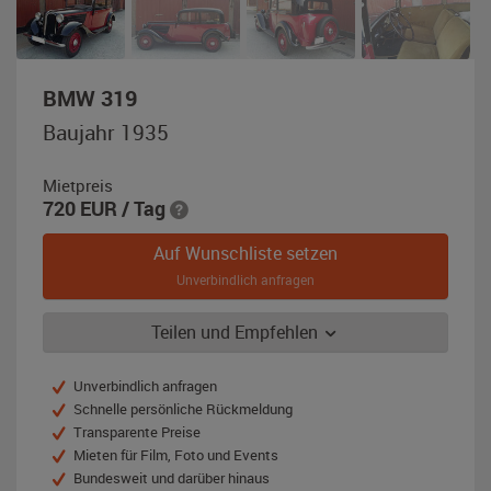
,
BMW 319
Baujahr
Baujahr 1935
1935,
dunkelrot
Mietpreis
/
720
EUR
/ Tag
schwarz
Auf Wunschliste setzen
Unverbindlich anfragen
Teilen und Empfehlen
Unverbindlich anfragen
Schnelle persönliche Rückmeldung
Transparente Preise
Mieten für Film, Foto und Events
Bundesweit und darüber hinaus