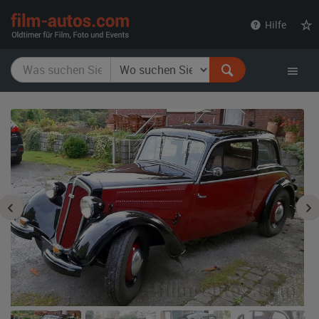
film-
Hilfe
autos.com