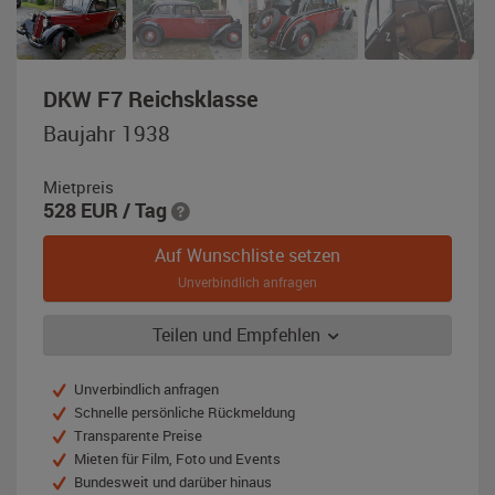
,
DKW F7 Reichsklasse
Baujahr
Baujahr 1938
1938,
rot
Mietpreis
/
528
EUR
/ Tag
schwarz
Auf Wunschliste setzen
Unverbindlich anfragen
Teilen und Empfehlen
Unverbindlich anfragen
Schnelle persönliche Rückmeldung
Transparente Preise
Mieten für Film, Foto und Events
Bundesweit und darüber hinaus