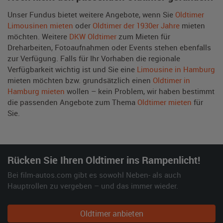
Unser Fundus bietet weitere Angebote, wenn Sie
Oldtimer
Limousinen mieten
oder
Oldtimer der 1930er Jahre
mieten
möchten. Weitere
DKW Oldtimer
zum Mieten für
Dreharbeiten, Fotoaufnahmen oder Events stehen ebenfalls
zur Verfügung. Falls für Ihr Vorhaben die regionale
Verfügbarkeit wichtig ist und Sie eine
Limousine in Hamburg
mieten möchten bzw. grundsätzlich einen
Oldtimer in
Hamburg mieten
wollen – kein Problem, wir haben bestimmt
die passenden Angebote zum Thema
Oldtimer mieten
für
Sie.
Rücken Sie Ihren Oldtimer ins Rampenlicht!
Bei film-autos.com gibt es sowohl Neben- als auch
Hauptrollen zu vergeben – und das immer wieder.
Oldtimer anbieten