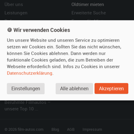
Über uns
Oldtimer mieten
Leistungen
Erweiterte Suche
Referenzen
Fragen für Mieter
🍪 Wir verwenden Cookies
Kundenmeinungen
Service
Um unsere Website und unseren Service zu optimieren
Vermieten
Hilfe
setzen wir Cookies ein. Sollten Sie das nicht wünschen,
können Sie Cookies ablehnen. Dann werden nur
Oldtimer anmelden
Häufige Fragen (FAQ)
funktionale Cookies geladen, die zum Betreiben der
Fotos senden
So funktioniert's
Webseite erforderlich sind. Infos zu Cookies in unserer
Fragen für Vermieter
Kontakt
Datenschutzerklärung
.
Inserat verwalten
Einstellungen
Alle ablehnen
Akzeptieren
SPECIAL
Berühmte Filmautos –
unsere Top 10 ...
© 2026 film-autos.com
Blog
AGB
Impressum