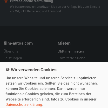
Professionelle Vermittlung
Wir beraten und unterstützen Sie von der Anfrage bis zum Einsatz
vor Ort, inkl. Betreuung und Transport.
film-autos.com
Mieten
Über uns
Oldtimer mieten
Leistungen
Erweiterte Suche
Referenzen
Fragen für Mieter
🍪 Wir verwenden Cookies
Kundenmeinungen
Service
Um unsere Website und unseren Service zu optimieren
setzen wir Cookies ein. Sollten Sie das nicht wünschen,
Vermieten
Hilfe
können Sie Cookies ablehnen. Dann werden nur
Oldtimer anmelden
Häufige Fragen (FAQ)
funktionale Cookies geladen, die zum Betreiben der
Fotos senden
So funktioniert's
Webseite erforderlich sind. Infos zu Cookies in unserer
Datenschutzerklärung
.
Fragen für Vermieter
Kontakt