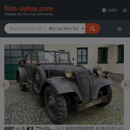
film-
Hilfe
autos.com