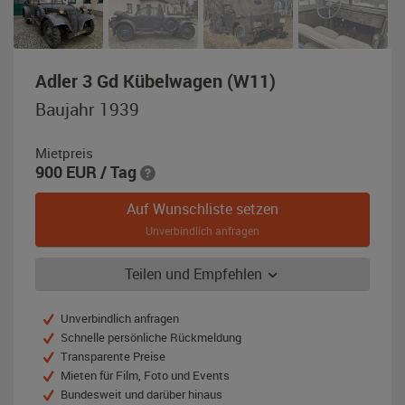
,
Adler 3 Gd Kübelwagen (W11)
Baujahr
Baujahr 1939
1939,
grau
Mietpreis
(WH-
900
EUR
/ Tag
grau)
Auf Wunschliste setzen
Unverbindlich anfragen
Teilen und Empfehlen
Unverbindlich anfragen
Schnelle persönliche Rückmeldung
Transparente Preise
Mieten für Film, Foto und Events
Bundesweit und darüber hinaus