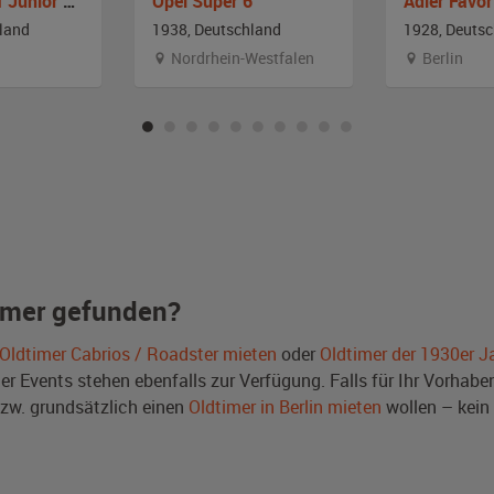
Adler Trumpf Junior Ambi Budd
Opel Super 6
Adler Favor
land
1938, Deutschland
1928, Deuts
Nordrhein-Westfalen
Berlin
imer gefunden?
Oldtimer Cabrios / Roadster mieten
oder
Oldtimer der 1930er J
Events stehen ebenfalls zur Verfügung. Falls für Ihr Vorhaben 
w. grundsätzlich einen
Oldtimer in Berlin mieten
wollen – kein