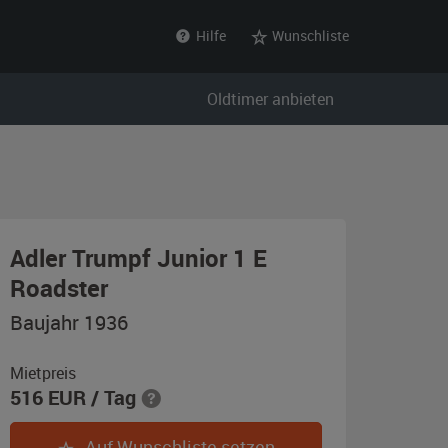
Hilfe
Wunschliste
Oldtimer anbieten
Adler Trumpf Junior 1 E
,
Roadster
Baujahr
Baujahr 1936
1936,
beige
Mietpreis
516
EUR
/ Tag
Auf Wunschliste setzen