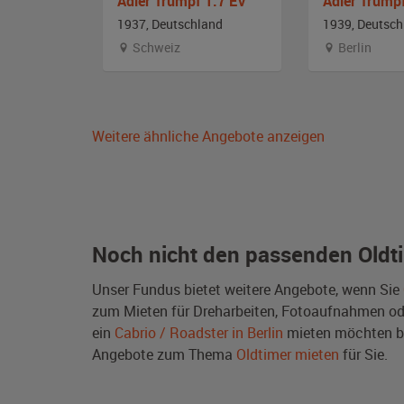
Borgward Hansa 1700 Cabrio-Limousine
Adler Trumpf 1.7 EV
and
1937, Deutschland
1939, Deutsch
Schweiz
Berlin
Weitere ähnliche Angebote anzeigen
Noch nicht den passenden Oldt
Unser Fundus bietet weitere Angebote, wenn Sie
zum Mieten für Dreharbeiten, Fotoaufnahmen oder 
ein
Cabrio / Roadster in Berlin
mieten möchten bz
Angebote zum Thema
Oldtimer mieten
für Sie.