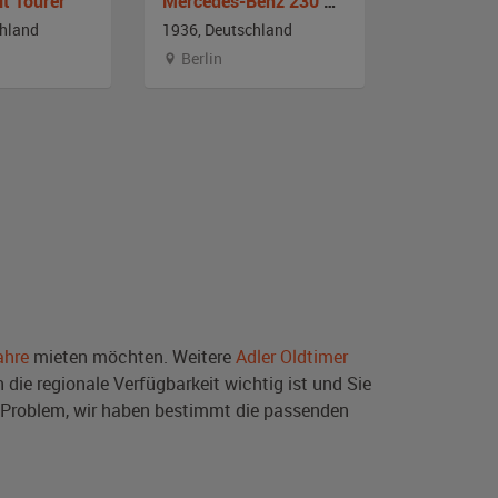
it Tourer
Mercedes-Benz 230 Cabriolet
chland
1936, Deutschland
1935, Deut
Berlin
Branden
ahre
mieten möchten. Weitere
Adler Oldtimer
die regionale Verfügbarkeit wichtig ist und Sie
 Problem, wir haben bestimmt die passenden