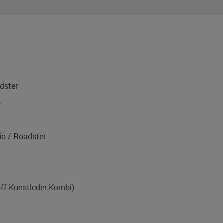
dster
6
o / Roadster
off-Kunstleder-Kombi)