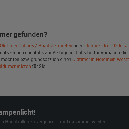
imer gefunden?
Oldtimer Cabrios / Roadster mieten
oder
Oldtimer der 1930er J
ts stehen ebenfalls zur Verfügung. Falls für Ihr Vorhaben die r
 möchten bzw. grundsätzlich einen
Oldtimer in Nordrhein-West
Oldtimer mieten
für Sie.
Rampenlicht!
ch Hauptrollen zu vergeben – und das immer wieder.