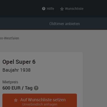
Hilfe
Wunschliste
Oldtimer anbieten
in-Westfalen
,
Opel Super 6
Baujahr
Baujahr 1938
1938,
beige
Mietpreis
600
EUR
/ Tag
Auf Wunschliste setzen
Unverbindlich anfragen