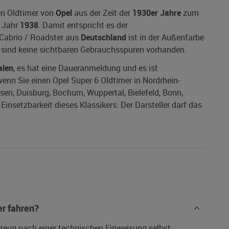
en Oldtimer von
Opel
aus der Zeit der
1930er Jahre
zum
 Jahr
1938
. Damit entspricht es der
 Cabrio / Roadster aus
Deutschland
ist in der Außenfarbe
er sind keine sichtbaren Gebrauchsspuren vorhanden.
alen
, es hat eine Daueranmeldung und es ist
 wenn Sie einen Opel Super 6 Oldtimer in Nordrhein-
ssen, Duisburg, Bochum, Wuppertal, Bielefeld, Bonn,
nsetzbarkeit dieses Klassikers: Der Darsteller darf das
r fahren?
rzeug nach einer technischen Einweisung selbst