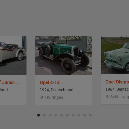
Adler Trumpf Junior 1 E Roadster
Opel 4-14
1954, Deuts
land
1924, Deutschland
Schleswig
Thüringen