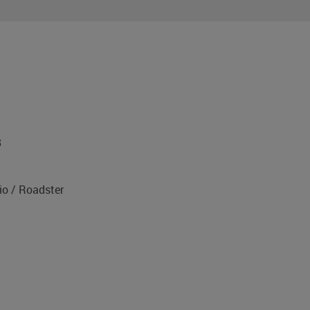
8
o / Roadster