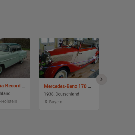
Opel Olympia Record Cabrio-Limousine
Mercedes-Benz 170 V Cabrio B
chland
1938, Deutschland
1938, Deut
-Holstein
Bayern
Berlin