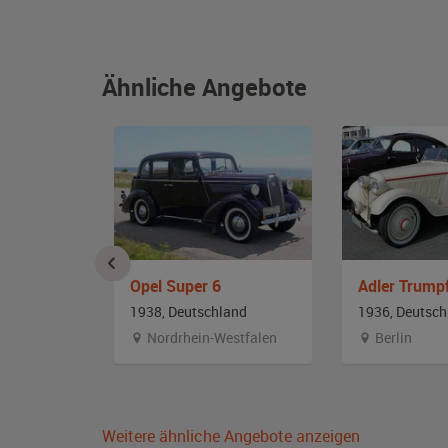
Ähnliche Angebote
K38
Opel Super 6
and
1938, Deutschland
1936, Deutsch
stfalen
Nordrhein-Westfalen
Berlin
Weitere ähnliche Angebote anzeigen