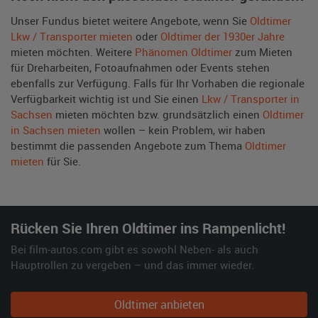
Unser Fundus bietet weitere Angebote, wenn Sie
Oldtimer
Lkw / Transporter mieten
oder
Oldtimer der 1930er Jahre
mieten möchten. Weitere
Phänomen Oldtimer
zum Mieten
für Dreharbeiten, Fotoaufnahmen oder Events stehen
ebenfalls zur Verfügung. Falls für Ihr Vorhaben die regionale
Verfügbarkeit wichtig ist und Sie einen
Lkw / Transporter in
Sachsen
mieten möchten bzw. grundsätzlich einen
Oldtimer
in Sachsen mieten
wollen – kein Problem, wir haben
bestimmt die passenden Angebote zum Thema
Oldtimer
mieten
für Sie.
Rücken Sie Ihren Oldtimer ins Rampenlicht!
Bei film-autos.com gibt es sowohl Neben- als auch
Hauptrollen zu vergeben – und das immer wieder.
Oldtimer anbieten