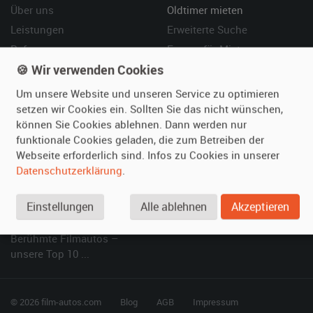
Über uns
Oldtimer mieten
Leistungen
Erweiterte Suche
Referenzen
Fragen für Mieter
🍪 Wir verwenden Cookies
Kundenmeinungen
Service
Um unsere Website und unseren Service zu optimieren
Vermieten
Hilfe
setzen wir Cookies ein. Sollten Sie das nicht wünschen,
können Sie Cookies ablehnen. Dann werden nur
Oldtimer anmelden
Häufige Fragen (FAQ)
funktionale Cookies geladen, die zum Betreiben der
Fotos senden
So funktioniert's
Webseite erforderlich sind. Infos zu Cookies in unserer
Fragen für Vermieter
Kontakt
Datenschutzerklärung
.
Inserat verwalten
Einstellungen
Alle ablehnen
Akzeptieren
SPECIAL
Berühmte Filmautos –
unsere Top 10 ...
© 2026 film-autos.com
Blog
AGB
Impressum