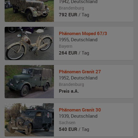
1942
,
Deutschland
Brandenburg
792
EUR
/ Tag
Phänomen
Moped 67/3
1955
,
Deutschland
Bayern
264
EUR
/ Tag
Phänomen
Granit 27
1952
,
Deutschland
Brandenburg
Preis a.A.
Phänomen
Granit 30
1939
,
Deutschland
Sachsen
540
EUR
/ Tag