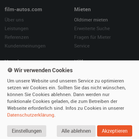
film-autos.com
Mieten
Über uns
Oldtimer mieten
Leistungen
Erweiterte Suche
Referenzen
Fragen für Mieter
Kundenmeinungen
Service
Vermieten
Hilfe
🍪 Wir verwenden Cookies
Oldtimer anmelden
Häufige Fragen (FAQ)
Um unsere Website und unseren Service zu optimieren
Fotos senden
So funktioniert's
setzen wir Cookies ein. Sollten Sie das nicht wünschen,
Fragen für Vermieter
Kontakt
können Sie Cookies ablehnen. Dann werden nur
Inserat verwalten
funktionale Cookies geladen, die zum Betreiben der
Webseite erforderlich sind. Infos zu Cookies in unserer
SPECIAL
Datenschutzerklärung
.
Berühmte Filmautos –
unsere Top 10 ...
Einstellungen
Alle ablehnen
Akzeptieren