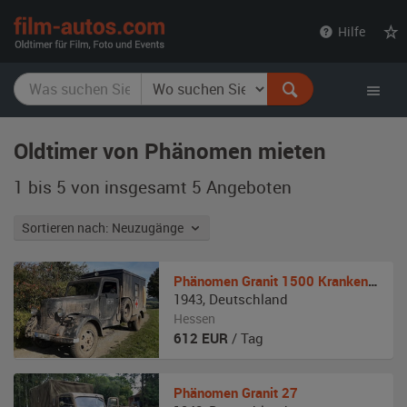
film-
Hilfe
autos.com
Oldtimer von Phänomen mieten
1 bis 5 von insgesamt 5
Angeboten
Sortieren nach: Neuzugänge
Phänomen
Granit 1500 Krankenwagen
1943
,
Deutschland
Hessen
612
EUR
/ Tag
Phänomen
Granit 27