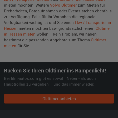
mieten möchten. Weitere
Volvo Oldtimer
zum Mieten für
Dreharbeiten, Fotoaufnahmen oder Events stehen ebenfalls
zur Verfügung. Falls für Ihr Vorhaben die regionale
Verfügbarkeit wichtig ist und Sie einen
Lkw / Transporter in
Hessen
mieten möchten bzw. grundsätzlich einen
Oldtimer
in Hessen mieten
wollen – kein Problem, wir haben
bestimmt die passenden Angebote zum Thema
Oldtimer
mieten
für Sie.
Rücken Sie Ihren Oldtimer ins Rampenlicht!
Bei film-autos.com gibt es sowohl Neben- als auch
Hauptrollen zu vergeben – und das immer wieder.
Oldtimer anbieten