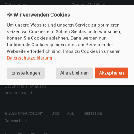
Referenzen
Fragen für Mieter
Kundenmeinungen
Service
🍪 Wir verwenden Cookies
Um unsere Website und unseren Service zu optimieren
Vermieten
Hilfe
setzen wir Cookies ein. Sollten Sie das nicht wünschen,
können Sie Cookies ablehnen. Dann werden nur
Oldtimer anmelden
Häufige Fragen (FAQ)
funktionale Cookies geladen, die zum Betreiben der
Fotos senden
So funktioniert's
Webseite erforderlich sind. Infos zu Cookies in unserer
Fragen für Vermieter
Kontakt
Datenschutzerklärung
.
Inserat verwalten
Einstellungen
Alle ablehnen
Akzeptieren
SPECIAL
Berühmte Filmautos –
unsere Top 10 ...
© 2026 film-autos.com
Blog
AGB
Impressum
Datenschutz