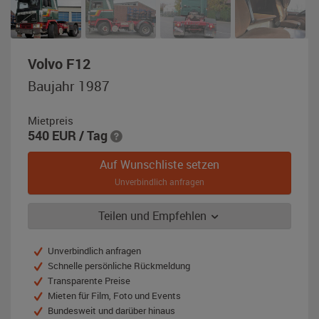
,
Volvo F12
Baujahr
Baujahr 1987
1987,
grün
Mietpreis
/
540
EUR
/ Tag
rot
Auf Wunschliste setzen
Unverbindlich anfragen
Teilen und Empfehlen
Unverbindlich anfragen
Schnelle persönliche Rückmeldung
Transparente Preise
Mieten für Film, Foto und Events
Bundesweit und darüber hinaus