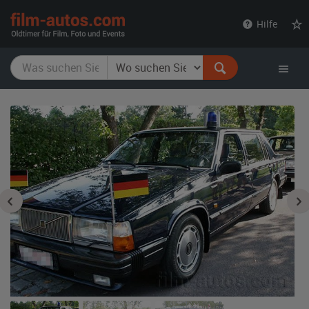
film-
Hilfe
autos.com