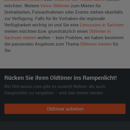
möchten. Weitere
Volvo Oldtimer
zum Mieten für
Dreharbeiten, Fotoaufnahmen oder Events stehen ebenfalls
zur Verfügung. Falls für Ihr Vorhaben die regionale
Verfügbarkeit wichtig ist und Sie eine
Limousine in Sachsen
mieten möchten bzw. grundsätzlich einen
Oldtimer in
Sachsen mieten
wollen – kein Problem, wir haben bestimmt
die passenden Angebote zum Thema
Oldtimer mieten
für
Sie.
Rücken Sie Ihren Oldtimer ins Rampenlicht!
Bei film-autos.com gibt es sowohl Neben- als auch
Hauptrollen zu vergeben – und das immer wieder.
Oldtimer anbieten