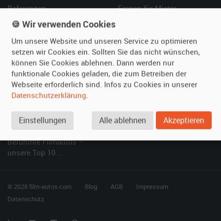
Referenzen
Fragen für Mieter
Kundenmeinungen
Service
🍪 Wir verwenden Cookies
Um unsere Website und unseren Service zu optimieren
Vermieten
Hilfe
setzen wir Cookies ein. Sollten Sie das nicht wünschen,
können Sie Cookies ablehnen. Dann werden nur
Oldtimer anmelden
Häufige Fragen (FAQ)
funktionale Cookies geladen, die zum Betreiben der
Fotos senden
So funktioniert's
Webseite erforderlich sind. Infos zu Cookies in unserer
Fragen für Vermieter
Kontakt
Datenschutzerklärung
.
Inserat verwalten
Einstellungen
Alle ablehnen
Akzeptieren
SPECIAL
Berühmte Filmautos –
unsere Top 10 ...
© 2026 film-autos.com
Blog
AGB
Impressum
Datenschutz