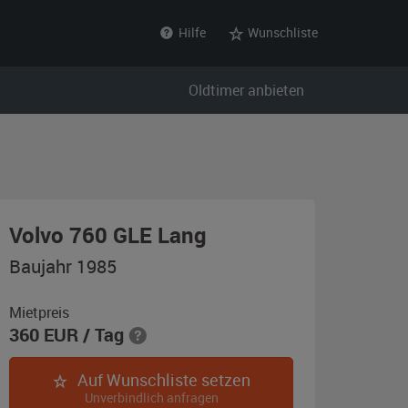
Hilfe
Wunschliste
Oldtimer anbieten
,
Volvo 760 GLE Lang
Baujahr
Baujahr 1985
1985,
blau
Mietpreis
360
EUR
/ Tag
Auf Wunschliste setzen
Unverbindlich anfragen