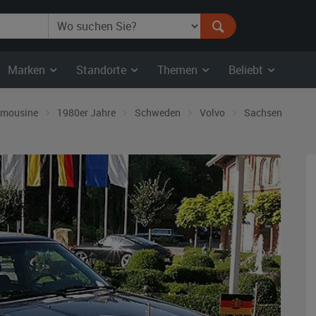
Marken
Standorte
Themen
Beliebt
imousine
1980er Jahre
Schweden
Volvo
Sachsen