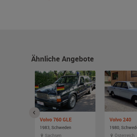
Ähnliche Angebote
Volvo 760 GLE
Volvo 240
n
1983, Schweden
1980, Schwed
Sachsen
Österreich