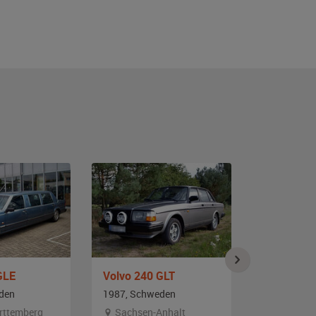
GLE
Volvo 240 GLT
Volvo 244
den
1987, Schweden
1983, Schw
rttemberg
Sachsen-Anhalt
Berlin