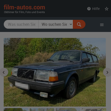
film-
Hilfe
autos.com