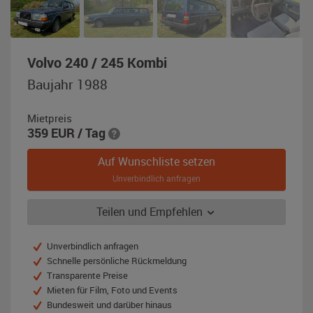
,
Volvo 240 / 245 Kombi
Baujahr
Baujahr 1988
1988,
blau-
Mietpreis
metallic
359
EUR
/ Tag
Auf Wunschliste setzen
Unverbindlich anfragen
Teilen und Empfehlen
Unverbindlich anfragen
Schnelle persönliche Rückmeldung
Transparente Preise
Mieten für Film, Foto und Events
Bundesweit und darüber hinaus