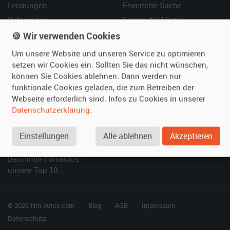
Leistungen
Erweiterte Suche
Referenzen
Fragen für Mieter
Kundenmeinungen
Service
🍪 Wir verwenden Cookies
Um unsere Website und unseren Service zu optimieren
Vermieten
Hilfe
setzen wir Cookies ein. Sollten Sie das nicht wünschen,
können Sie Cookies ablehnen. Dann werden nur
Oldtimer anmelden
Häufige Fragen (FAQ)
funktionale Cookies geladen, die zum Betreiben der
Fotos senden
So funktioniert's
Webseite erforderlich sind. Infos zu Cookies in unserer
Fragen für Vermieter
Kontakt
Datenschutzerklärung
.
Inserat verwalten
Einstellungen
Alle ablehnen
Akzeptieren
SPECIAL
Berühmte Filmautos –
unsere Top 10 ...
© 2026 film-autos.com
Blog
AGB
Impressum
Datenschutz