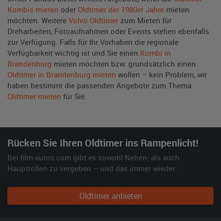
Kombis mieten
oder
Oldtimer der 1980er Jahre
mieten
möchten. Weitere
Volvo Oldtimer
zum Mieten für
Dreharbeiten, Fotoaufnahmen oder Events stehen ebenfalls
zur Verfügung. Falls für Ihr Vorhaben die regionale
Verfügbarkeit wichtig ist und Sie einen
Kombi in
Brandenburg
mieten möchten bzw. grundsätzlich einen
Oldtimer in Brandenburg mieten
wollen – kein Problem, wir
haben bestimmt die passenden Angebote zum Thema
Oldtimer mieten
für Sie.
Rücken Sie Ihren Oldtimer ins Rampenlicht!
Bei film-autos.com gibt es sowohl Neben- als auch
Hauptrollen zu vergeben – und das immer wieder.
Oldtimer anbieten