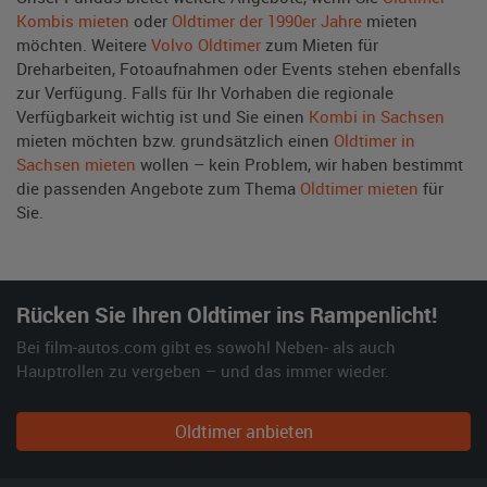
Kombis mieten
oder
Oldtimer der 1990er Jahre
mieten
möchten. Weitere
Volvo Oldtimer
zum Mieten für
Dreharbeiten, Fotoaufnahmen oder Events stehen ebenfalls
zur Verfügung. Falls für Ihr Vorhaben die regionale
Verfügbarkeit wichtig ist und Sie einen
Kombi in Sachsen
mieten möchten bzw. grundsätzlich einen
Oldtimer in
Sachsen mieten
wollen – kein Problem, wir haben bestimmt
die passenden Angebote zum Thema
Oldtimer mieten
für
Sie.
Rücken Sie Ihren Oldtimer ins Rampenlicht!
Bei film-autos.com gibt es sowohl Neben- als auch
Hauptrollen zu vergeben – und das immer wieder.
Oldtimer anbieten