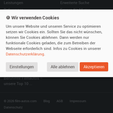
Leistungen
Erweiterte Suche
Referenzen
Fragen für Mieter
Kundenmeinungen
Service
🍪 Wir verwenden Cookies
Um unsere Website und unseren Service zu optimieren
Vermieten
Hilfe
setzen wir Cookies ein. Sollten Sie das nicht wünschen,
können Sie Cookies ablehnen. Dann werden nur
Oldtimer anmelden
Häufige Fragen (FAQ)
funktionale Cookies geladen, die zum Betreiben der
Fotos senden
So funktioniert's
Webseite erforderlich sind. Infos zu Cookies in unserer
Fragen für Vermieter
Kontakt
Datenschutzerklärung
.
Inserat verwalten
Einstellungen
Alle ablehnen
Akzeptieren
SPECIAL
Berühmte Filmautos –
unsere Top 10 ...
© 2026 film-autos.com
Blog
AGB
Impressum
Datenschutz