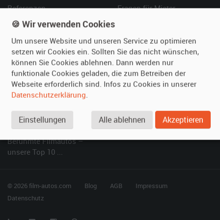
Referenzen
Fragen für Mieter
Kundenmeinungen
Service
🍪 Wir verwenden Cookies
Um unsere Website und unseren Service zu optimieren
Vermieten
Hilfe
setzen wir Cookies ein. Sollten Sie das nicht wünschen,
können Sie Cookies ablehnen. Dann werden nur
Oldtimer anmelden
Häufige Fragen (FAQ)
funktionale Cookies geladen, die zum Betreiben der
Fotos senden
So funktioniert's
Webseite erforderlich sind. Infos zu Cookies in unserer
Fragen für Vermieter
Kontakt
Datenschutzerklärung
.
Inserat verwalten
Einstellungen
Alle ablehnen
Akzeptieren
SPECIAL
Berühmte Filmautos –
unsere Top 10 ...
© 2026 film-autos.com
Blog
AGB
Impressum
Datenschutz