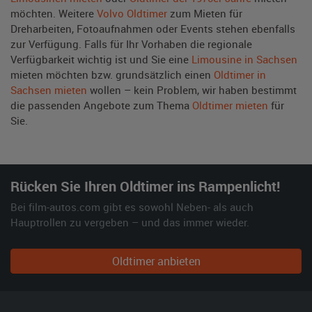
möchten. Weitere
Volvo Oldtimer
zum Mieten für
Dreharbeiten, Fotoaufnahmen oder Events stehen ebenfalls
zur Verfügung. Falls für Ihr Vorhaben die regionale
Verfügbarkeit wichtig ist und Sie eine
Limousine in Sachsen
mieten möchten bzw. grundsätzlich einen
Oldtimer in
Sachsen mieten
wollen – kein Problem, wir haben bestimmt
die passenden Angebote zum Thema
Oldtimer mieten
für
Sie.
Rücken Sie Ihren Oldtimer ins Rampenlicht!
Bei film-autos.com gibt es sowohl Neben- als auch
Hauptrollen zu vergeben – und das immer wieder.
Oldtimer anbieten