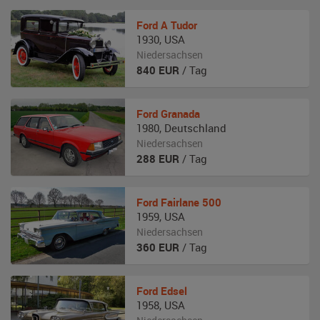
Ford
A Tudor
1930
,
USA
Niedersachsen
840
EUR
/ Tag
Ford
Granada
1980
,
Deutschland
Niedersachsen
288
EUR
/ Tag
Ford
Fairlane 500
1959
,
USA
Niedersachsen
360
EUR
/ Tag
Ford
Edsel
1958
,
USA