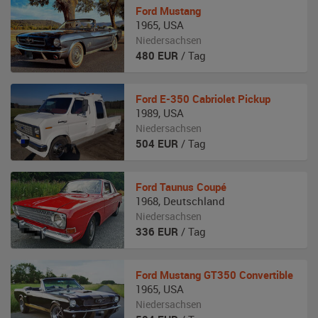
Ford
Mustang
1965
,
USA
Niedersachsen
480
EUR
/ Tag
Ford
E-350 Cabriolet Pickup
1989
,
USA
Niedersachsen
504
EUR
/ Tag
Ford
Taunus Coupé
1968
,
Deutschland
Niedersachsen
336
EUR
/ Tag
Ford
Mustang GT350 Convertible
1965
,
USA
Niedersachsen