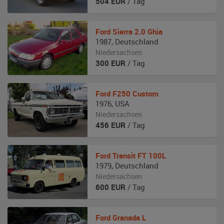
504
EUR
/ Tag
Ford
Sierra 2.0 Ghia
1987
,
Deutschland
Niedersachsen
300
EUR
/ Tag
Ford
F250 Custom
1976
,
USA
Niedersachsen
456
EUR
/ Tag
Ford
Transit FT 100L
1979
,
Deutschland
Niedersachsen
600
EUR
/ Tag
Ford
Granada L