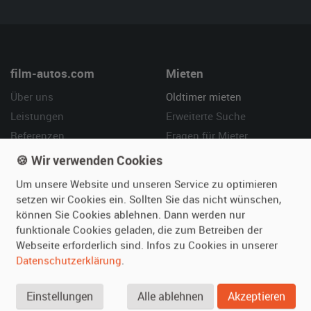
film-autos.com
Mieten
Über uns
Oldtimer mieten
Leistungen
Erweiterte Suche
Referenzen
Fragen für Mieter
Kundenmeinungen
Service
🍪 Wir verwenden Cookies
Um unsere Website und unseren Service zu optimieren
Vermieten
Hilfe
setzen wir Cookies ein. Sollten Sie das nicht wünschen,
Oldtimer anmelden
Häufige Fragen (FAQ)
können Sie Cookies ablehnen. Dann werden nur
funktionale Cookies geladen, die zum Betreiben der
Fotos senden
So funktioniert's
Webseite erforderlich sind. Infos zu Cookies in unserer
Fragen für Vermieter
Kontakt
Datenschutzerklärung
.
Inserat verwalten
Einstellungen
Alle ablehnen
Akzeptieren
SPECIAL