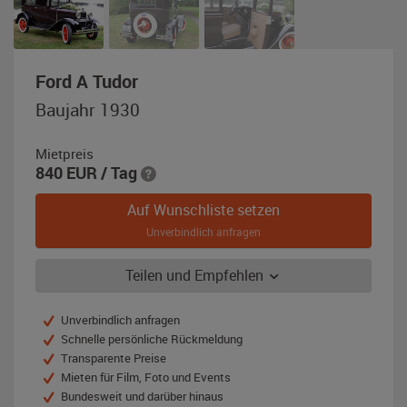
,
Ford A Tudor
Baujahr
Baujahr 1930
1930,
braun
Mietpreis
/
840
EUR
/ Tag
schwarz
Auf Wunschliste setzen
Unverbindlich anfragen
Teilen und Empfehlen
Unverbindlich anfragen
Schnelle persönliche Rückmeldung
Transparente Preise
Mieten für Film, Foto und Events
Bundesweit und darüber hinaus