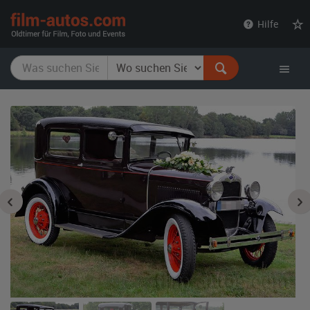
film-
Hilfe
autos.com