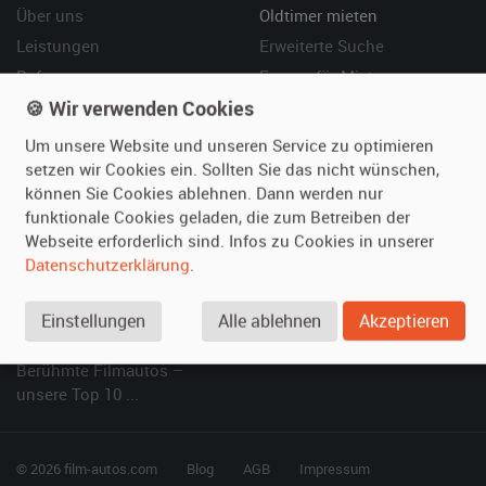
Über uns
Oldtimer mieten
Leistungen
Erweiterte Suche
Referenzen
Fragen für Mieter
🍪 Wir verwenden Cookies
Kundenmeinungen
Service
Um unsere Website und unseren Service zu optimieren
Vermieten
Hilfe
setzen wir Cookies ein. Sollten Sie das nicht wünschen,
können Sie Cookies ablehnen. Dann werden nur
Oldtimer anmelden
Häufige Fragen (FAQ)
funktionale Cookies geladen, die zum Betreiben der
Fotos senden
So funktioniert's
Webseite erforderlich sind. Infos zu Cookies in unserer
Fragen für Vermieter
Kontakt
Datenschutzerklärung
.
Inserat verwalten
Einstellungen
Alle ablehnen
Akzeptieren
SPECIAL
Berühmte Filmautos –
unsere Top 10 ...
© 2026 film-autos.com
Blog
AGB
Impressum