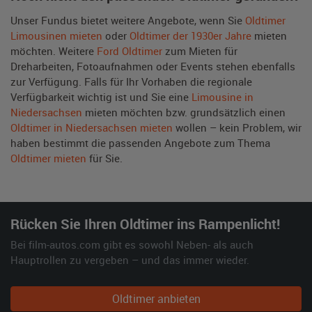
Unser Fundus bietet weitere Angebote, wenn Sie
Oldtimer
Limousinen mieten
oder
Oldtimer der 1930er Jahre
mieten
möchten. Weitere
Ford Oldtimer
zum Mieten für
Dreharbeiten, Fotoaufnahmen oder Events stehen ebenfalls
zur Verfügung. Falls für Ihr Vorhaben die regionale
Verfügbarkeit wichtig ist und Sie eine
Limousine in
Niedersachsen
mieten möchten bzw. grundsätzlich einen
Oldtimer in Niedersachsen mieten
wollen – kein Problem, wir
haben bestimmt die passenden Angebote zum Thema
Oldtimer mieten
für Sie.
Rücken Sie Ihren Oldtimer ins Rampenlicht!
Bei film-autos.com gibt es sowohl Neben- als auch
Hauptrollen zu vergeben – und das immer wieder.
Oldtimer anbieten