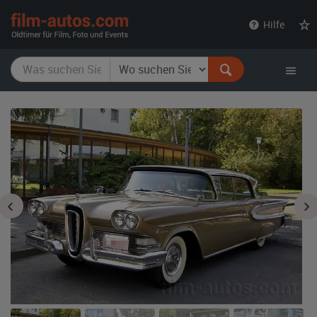
film-
Hilfe
autos.com