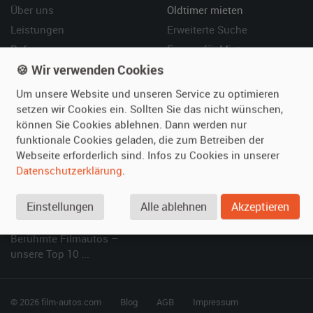
Über uns
Oldtimer mieten
Leistungen
Erweiterte Suche
Referenzen
Fragen für Mieter
🍪 Wir verwenden Cookies
Kundenmeinungen
Service
Um unsere Website und unseren Service zu optimieren
Vermieten
Hilfe
setzen wir Cookies ein. Sollten Sie das nicht wünschen,
können Sie Cookies ablehnen. Dann werden nur
Oldtimer anmelden
Häufige Fragen (FAQ)
funktionale Cookies geladen, die zum Betreiben der
Fotos senden
So funktioniert's
Webseite erforderlich sind. Infos zu Cookies in unserer
Fragen für Vermieter
Kontakt
Datenschutzerklärung
.
Inserat verwalten
Einstellungen
Alle ablehnen
Akzeptieren
SPECIAL
Berühmte Filmautos –
unsere Top 10 ...
© 2026 film-autos.com
Blog
AGB
Impressum