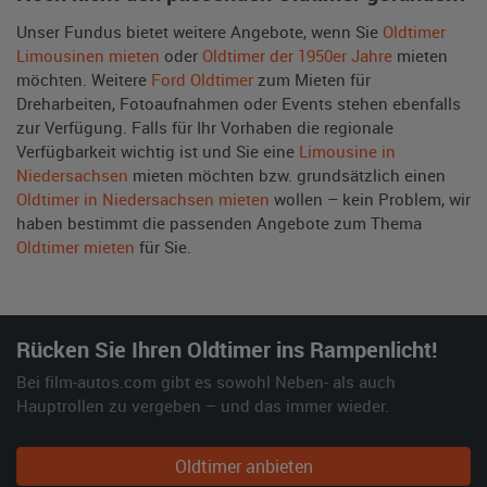
Unser Fundus bietet weitere Angebote, wenn Sie
Oldtimer
Limousinen mieten
oder
Oldtimer der 1950er Jahre
mieten
möchten. Weitere
Ford Oldtimer
zum Mieten für
Dreharbeiten, Fotoaufnahmen oder Events stehen ebenfalls
zur Verfügung. Falls für Ihr Vorhaben die regionale
Verfügbarkeit wichtig ist und Sie eine
Limousine in
Niedersachsen
mieten möchten bzw. grundsätzlich einen
Oldtimer in Niedersachsen mieten
wollen – kein Problem, wir
haben bestimmt die passenden Angebote zum Thema
Oldtimer mieten
für Sie.
Rücken Sie Ihren Oldtimer ins Rampenlicht!
Bei film-autos.com gibt es sowohl Neben- als auch
Hauptrollen zu vergeben – und das immer wieder.
Oldtimer anbieten